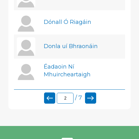
Dónall Ó Riagáin
Donla uí Bhraonáin
Éadaoin Ní
Mhuircheartaigh
/ 7