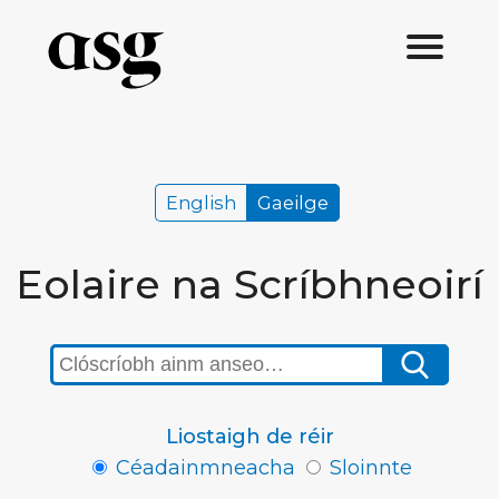
English
Gaeilge
Eolaire na Scríbhneoirí
Liostaigh de réir
Céadainmneacha
Sloinnte