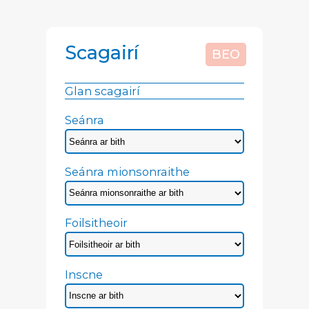
Scagairí
BEO
Glan scagairí
Seánra
Seánra mionsonraithe
Foilsitheoir
Inscne