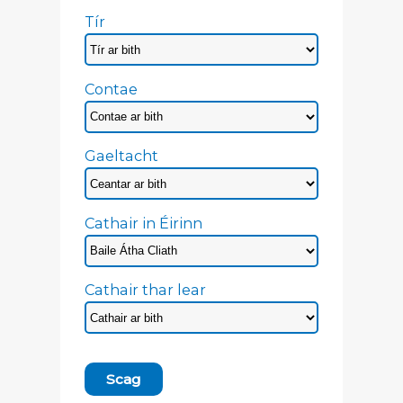
Tír
Contae
Gaeltacht
Cathair in Éirinn
Cathair thar lear
Scag