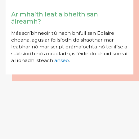
Ar mhaith leat a bheith san
áireamh?
Más scríbhneoir tú nach bhfuil san Eolaire
cheana, agus ar foilsíodh do shaothar mar
leabhar nó mar script drámaíochta nó teilifíse a
stáitsíodh nó a craoladh, is féidir do chuid sonraí
a líonadh isteach
anseo
.