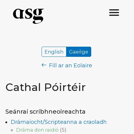
English
Gaeilge
Fill ar an Eolaire
Cathal Póirtéir
Seánraí scríbhneoireachta
Drámaíocht/Scripteanna a craoladh
Dráma don raidió
(
5
)