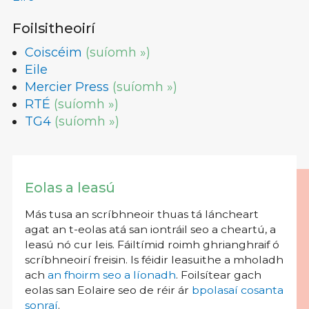
Foilsitheoirí
Coiscéim
(suíomh »)
Eile
Mercier Press
(suíomh »)
RTÉ
(suíomh »)
TG4
(suíomh »)
Eolas a leasú
Más tusa an scríbhneoir thuas tá láncheart
agat an t-eolas atá san iontráil seo a cheartú, a
leasú nó cur leis. Fáiltímid roimh ghrianghraif ó
scríbhneoirí freisin. Is féidir leasuithe a mholadh
ach
an fhoirm seo a líonadh
. Foilsítear gach
eolas san Eolaire seo de réir ár
bpolasaí cosanta
sonraí
.