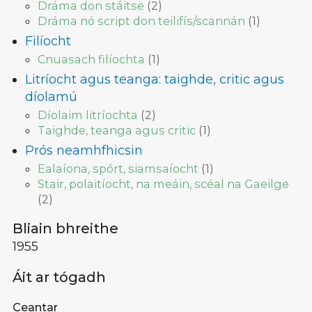
Dráma don stáitse
(
2
)
Dráma nó script don teilifís/scannán
(
1
)
Filíocht
Cnuasach filíochta
(
1
)
Litríocht agus teanga: taighde, critic agus
díolamú
Díolaim litríochta
(
2
)
Taighde, teanga agus critic
(
1
)
Prós neamhfhicsin
Ealaíona, spórt, siamsaíocht
(
1
)
Stair, polaitíocht, na meáin, scéal na Gaeilge
(
2
)
Bliain bhreithe
1955
Áit ar tógadh
Ceantar