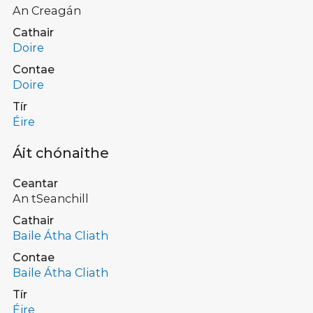
An Creagán
Cathair
Doire
Contae
Doire
Tír
Éire
Áit chónaithe
Ceantar
An tSeanchill
Cathair
Baile Átha Cliath
Contae
Baile Átha Cliath
Tír
Éire