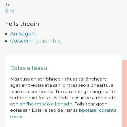
Tír
Éire
Foilsitheoirí
An Sagart
Coiscéim
(suíomh »)
Eolas a leasú
Más tusa an scríbhneoir thuas tá láncheart
agat an t-eolas atá san iontráil seo a cheartú, a
leasú nó cur leis. Fáiltímid roimh ghrianghraif ó
scríbhneoirí freisin. Is féidir leasuithe a mholadh
ach
an fhoirm seo a líonadh
. Foilsítear gach
eolas san Eolaire seo de réir ár
bpolasaí cosanta
sonraí
.