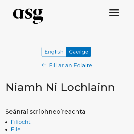
English
Gaeilge
Fill ar an Eolaire
Niamh Ni Lochlainn
Seánraí scríbhneoireachta
Filíocht
Eile