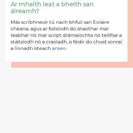
Ar mhaith leat a bheith san
áireamh?
Más scríbhneoir tú nach bhfuil san Eolaire
cheana, agus ar foilsíodh do shaothar mar
leabhar nó mar script drámaíochta nó teilifíse a
stáitsíodh nó a craoladh, is féidir do chuid sonraí
a líonadh isteach
anseo
.