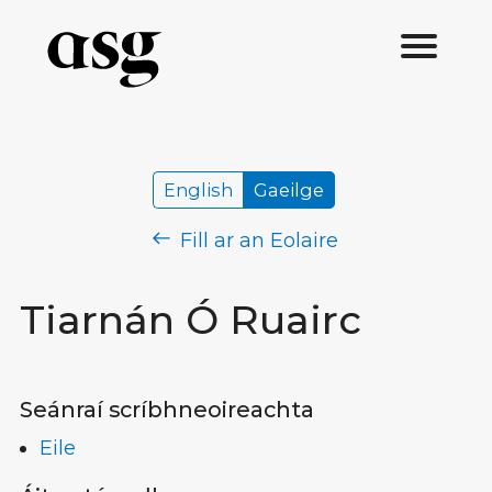
English
Gaeilge
Fill ar an Eolaire
Tiarnán Ó Ruairc
Seánraí scríbhneoireachta
Eile