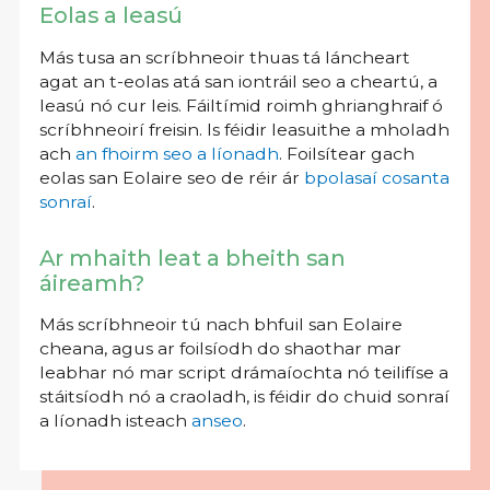
Eolas a leasú
Más tusa an scríbhneoir thuas tá láncheart
agat an t-eolas atá san iontráil seo a cheartú, a
leasú nó cur leis. Fáiltímid roimh ghrianghraif ó
scríbhneoirí freisin. Is féidir leasuithe a mholadh
ach
an fhoirm seo a líonadh
. Foilsítear gach
eolas san Eolaire seo de réir ár
bpolasaí cosanta
sonraí
.
Ar mhaith leat a bheith san
áireamh?
Más scríbhneoir tú nach bhfuil san Eolaire
cheana, agus ar foilsíodh do shaothar mar
leabhar nó mar script drámaíochta nó teilifíse a
stáitsíodh nó a craoladh, is féidir do chuid sonraí
a líonadh isteach
anseo
.