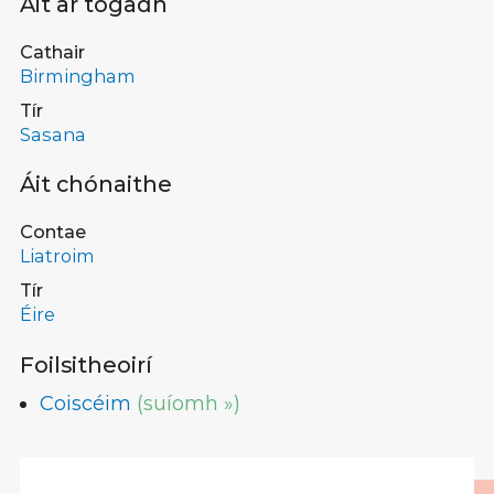
Áit ar tógadh
Cathair
Birmingham
Tír
Sasana
Áit chónaithe
Contae
Liatroim
Tír
Éire
Foilsitheoirí
Coiscéim
(suíomh »)