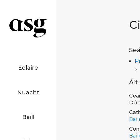
C
Seá
P
Eolaire
Áit
Nuacht
Cea
Dún
Cath
Baill
Bail
Con
Bail