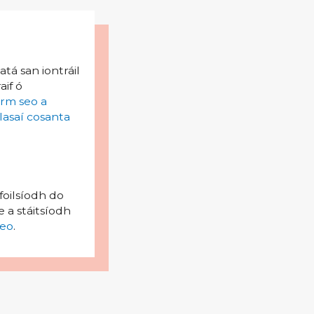
tá san iontráil
aif ó
irm seo a
lasaí cosanta
foilsíodh do
 a stáitsíodh
eo
.