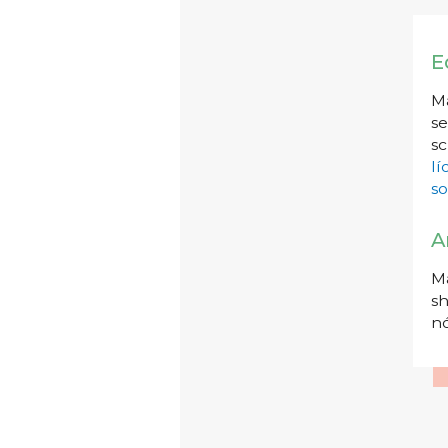
E
Má
se
sc
l
so
A
Má
sh
nó