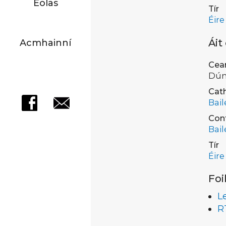
Eolas
Tír
Éire
Áit
Acmhainní
Cea
Dún
Cath
Bail
Con
Bail
Tír
Éire
Foi
L
R