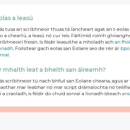
olas a leasú
s tusa an scríbhneoir thuas tá láncheart agat an t-eolas a
o a cheartú, a leasú nó cur leis. Fáiltímid roimh ghrianghr
ríbhneoirí freisin. Is féidir leasuithe a mholadh ach
an fho
íonadh
. Foilsítear gach eolas san Eolaire seo de réir ár
bpo
nraí
.
r mhaith leat a bheith san áireamh?
s scríbhneoir tú nach bhfuil san Eolaire cheana, agus ar 
aothar mar leabhar nó mar script drámaíochta nó teilifíse
 a craoladh, is féidir do chuid sonraí a líonadh isteach
ans