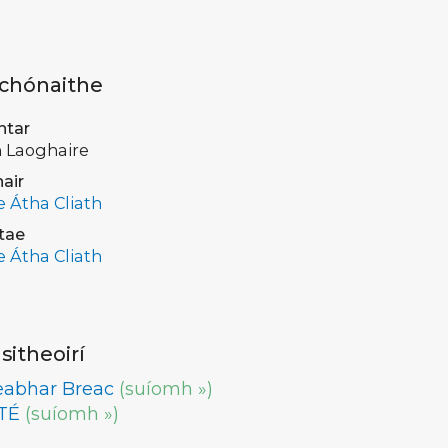
 chónaithe
ntar
 Laoghaire
air
e Átha Cliath
tae
e Átha Cliath
lsitheoirí
eabhar Breac
(suíomh »)
TÉ
(suíomh »)