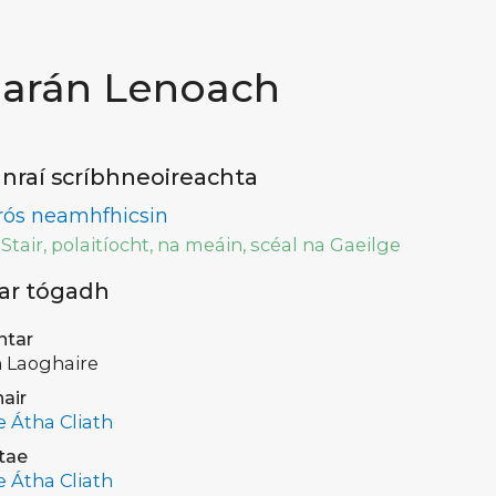
iarán Lenoach
nraí scríbhneoireachta
rós neamhfhicsin
Stair, polaitíocht, na meáin, scéal na Gaeilge
 ar tógadh
ntar
 Laoghaire
air
e Átha Cliath
tae
e Átha Cliath