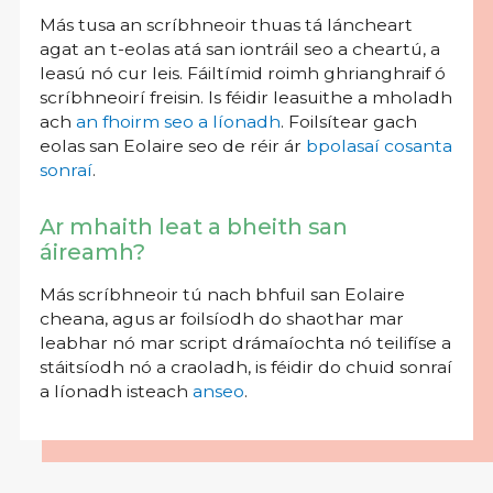
Más tusa an scríbhneoir thuas tá láncheart
agat an t-eolas atá san iontráil seo a cheartú, a
leasú nó cur leis. Fáiltímid roimh ghrianghraif ó
scríbhneoirí freisin. Is féidir leasuithe a mholadh
ach
an fhoirm seo a líonadh
. Foilsítear gach
eolas san Eolaire seo de réir ár
bpolasaí cosanta
sonraí
.
Ar mhaith leat a bheith san
áireamh?
Más scríbhneoir tú nach bhfuil san Eolaire
cheana, agus ar foilsíodh do shaothar mar
leabhar nó mar script drámaíochta nó teilifíse a
stáitsíodh nó a craoladh, is féidir do chuid sonraí
a líonadh isteach
anseo
.