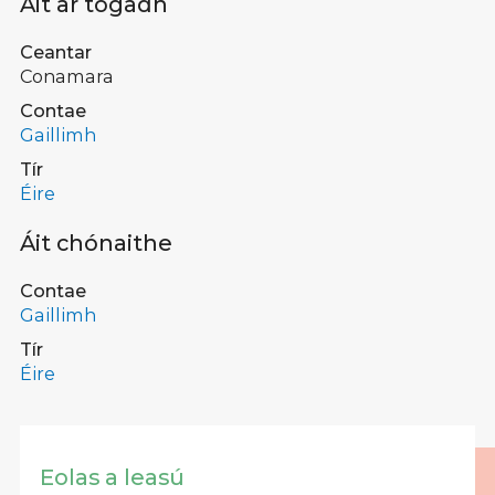
Áit ar tógadh
Ceantar
Conamara
Contae
Gaillimh
Tír
Éire
Áit chónaithe
Contae
Gaillimh
Tír
Éire
Eolas a leasú