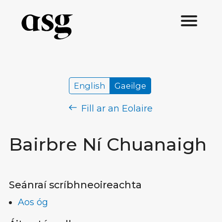
English
Gaeilge
Fill ar an Eolaire
Bairbre Ní Chuanaigh
Seánraí scríbhneoireachta
Aos óg