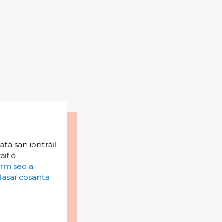
tá san iontráil
aif ó
irm seo a
lasaí cosanta