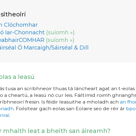
lsitheoirí
n Clóchomhar
ló Iar-Chonnacht
(suíomh »)
eabhairCOMHAR
(suíomh »)
áirséal Ó Marcaigh/Sáirséal & Dill
olas a leasú
s tusa an scríbhneoir thuas tá láncheart agat an t-eolas a
o a cheartú, a leasú nó cur leis. Fáiltímid roimh ghrianghr
ríbhneoirí freisin. Is féidir leasuithe a mholadh ach
an fho
íonadh
. Foilsítear gach eolas san Eolaire seo de réir ár
bpo
nraí
.
r mhaith leat a bheith san áireamh?