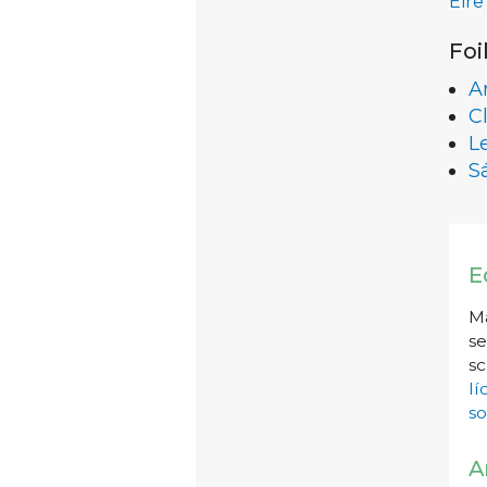
Éire
Foi
A
C
L
S
E
Má
se
sc
l
so
A