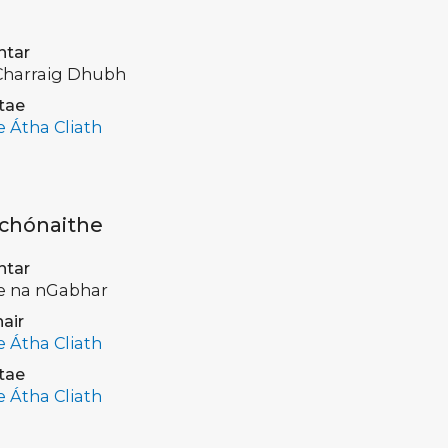
ntar
Charraig Dhubh
tae
e Átha Cliath
 chónaithe
ntar
le na nGabhar
air
e Átha Cliath
tae
e Átha Cliath