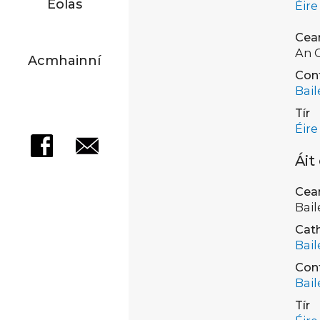
Eolas
Éire
Cea
An 
Acmhainní
Con
Bail
Tír
Éire
Áit
Cea
Bai
Cath
Bail
Con
Bail
Tír