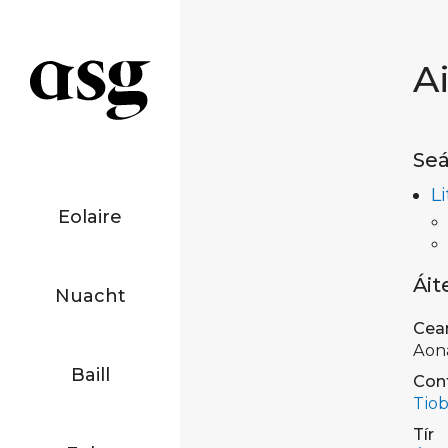
A
Seá
L
Eolaire
Áit
Nuacht
Cea
Aon
Baill
Con
Tiob
Tír