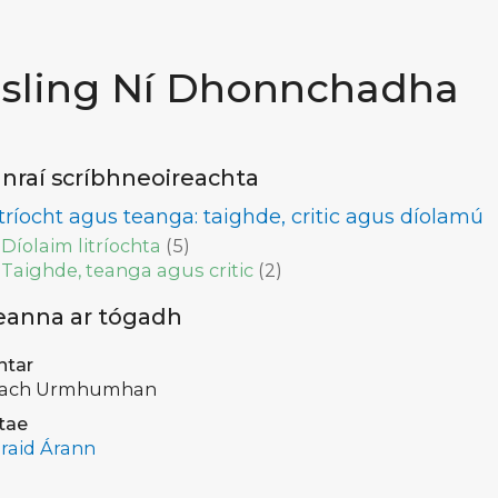
isling Ní Dhonnchadha
nraí scríbhneoireachta
itríocht agus teanga: taighde, critic agus díolamú
Díolaim litríochta
(
5
)
Taighde, teanga agus critic
(
2
)
eanna ar tógadh
ntar
ach Urmhumhan
tae
raid Árann