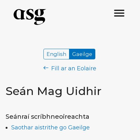
English
Gaeilge
Fill ar an Eolaire
Seán Mag Uidhir
Seánraí scríbhneoireachta
Saothar aistrithe go Gaeilge