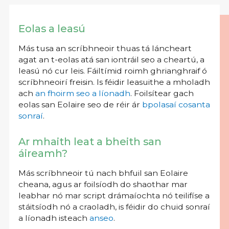
Eolas a leasú
Más tusa an scríbhneoir thuas tá láncheart
agat an t-eolas atá san iontráil seo a cheartú, a
leasú nó cur leis. Fáiltímid roimh ghrianghraif ó
scríbhneoirí freisin. Is féidir leasuithe a mholadh
ach
an fhoirm seo a líonadh
. Foilsítear gach
eolas san Eolaire seo de réir ár
bpolasaí cosanta
sonraí
.
Ar mhaith leat a bheith san
áireamh?
Más scríbhneoir tú nach bhfuil san Eolaire
cheana, agus ar foilsíodh do shaothar mar
leabhar nó mar script drámaíochta nó teilifíse a
stáitsíodh nó a craoladh, is féidir do chuid sonraí
a líonadh isteach
anseo
.