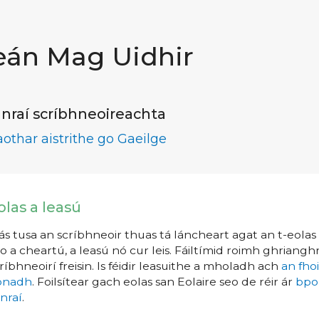
eán Mag Uidhir
nraí scríbhneoireachta
aothar aistrithe go Gaeilge
olas a leasú
s tusa an scríbhneoir thuas tá láncheart agat an t-eolas a
o a cheartú, a leasú nó cur leis. Fáiltímid roimh ghrianghr
ríbhneoirí freisin. Is féidir leasuithe a mholadh ach
an fho
íonadh
. Foilsítear gach eolas san Eolaire seo de réir ár
bpo
nraí
.