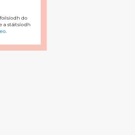
foilsíodh do
 a stáitsíodh
eo
.