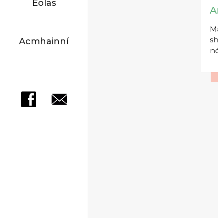
Eolas
A
Má
sh
Acmhainní
nó