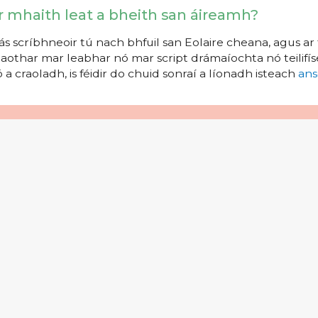
r mhaith leat a bheith san áireamh?
s scríbhneoir tú nach bhfuil san Eolaire cheana, agus ar 
aothar mar leabhar nó mar script drámaíochta nó teilifíse
 a craoladh, is féidir do chuid sonraí a líonadh isteach
ans