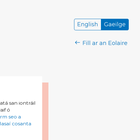
English
Gaeilge
Fill ar an Eolaire
tá san iontráil
aif ó
irm seo a
lasaí cosanta