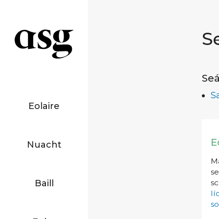
S
Seá
S
Eolaire
E
Nuacht
Má
se
Baill
sc
l
so