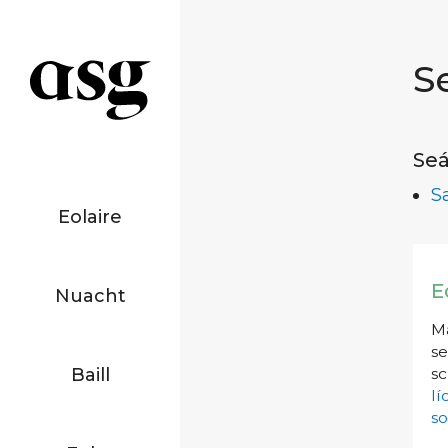
S
Seá
S
Eolaire
E
Nuacht
Má
se
Baill
sc
l
so