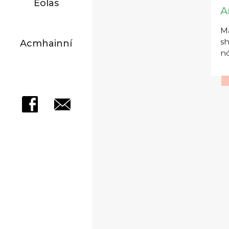
Eolas
A
Má
sh
Acmhainní
nó