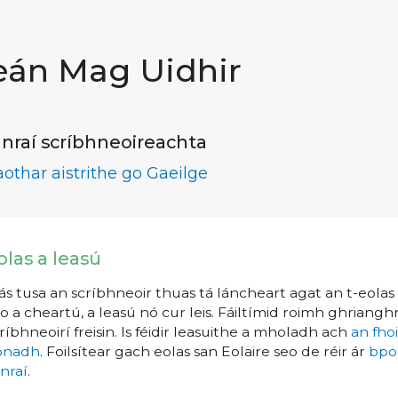
eán Mag Uidhir
nraí scríbhneoireachta
aothar aistrithe go Gaeilge
olas a leasú
s tusa an scríbhneoir thuas tá láncheart agat an t-eolas a
o a cheartú, a leasú nó cur leis. Fáiltímid roimh ghrianghr
ríbhneoirí freisin. Is féidir leasuithe a mholadh ach
an fho
íonadh
. Foilsítear gach eolas san Eolaire seo de réir ár
bpo
nraí
.