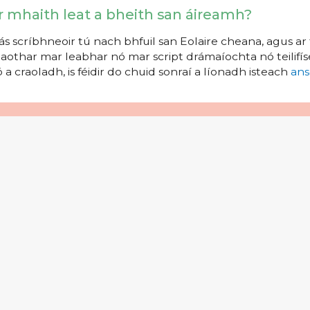
r mhaith leat a bheith san áireamh?
s scríbhneoir tú nach bhfuil san Eolaire cheana, agus ar 
aothar mar leabhar nó mar script drámaíochta nó teilifíse
 a craoladh, is féidir do chuid sonraí a líonadh isteach
ans