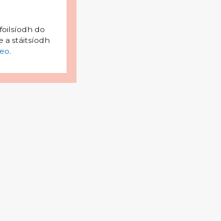
foilsíodh do
 a stáitsíodh
eo
.