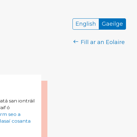
English
Gaeilge
Fill ar an Eolaire
tá san iontráil
aif ó
irm seo a
lasaí cosanta