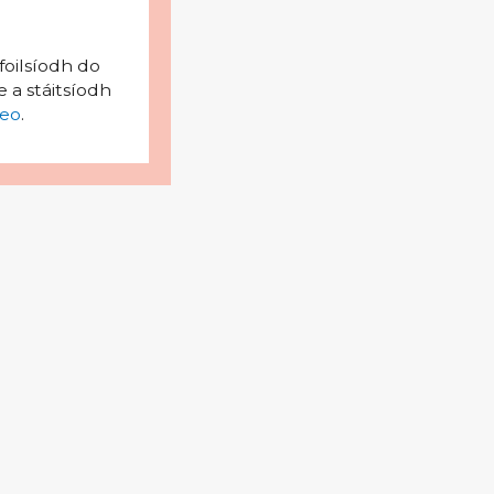
foilsíodh do
 a stáitsíodh
eo
.