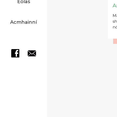
Eolas
A
Má
sh
Acmhainní
nó