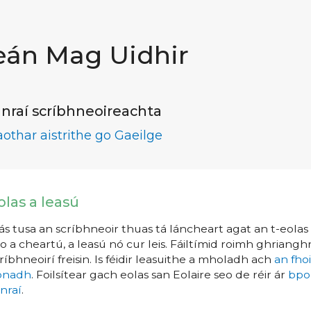
eán Mag Uidhir
nraí scríbhneoireachta
aothar aistrithe go Gaeilge
olas a leasú
s tusa an scríbhneoir thuas tá láncheart agat an t-eolas a
o a cheartú, a leasú nó cur leis. Fáiltímid roimh ghrianghr
ríbhneoirí freisin. Is féidir leasuithe a mholadh ach
an fho
íonadh
. Foilsítear gach eolas san Eolaire seo de réir ár
bpo
nraí
.