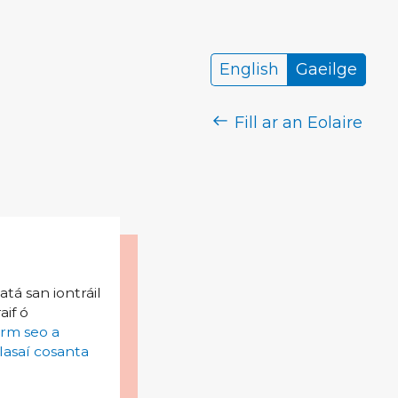
English
Gaeilge
Fill ar an Eolaire
tá san iontráil
aif ó
irm seo a
lasaí cosanta