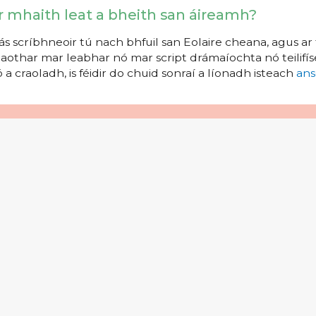
r mhaith leat a bheith san áireamh?
s scríbhneoir tú nach bhfuil san Eolaire cheana, agus ar 
aothar mar leabhar nó mar script drámaíochta nó teilifíse
 a craoladh, is féidir do chuid sonraí a líonadh isteach
ans