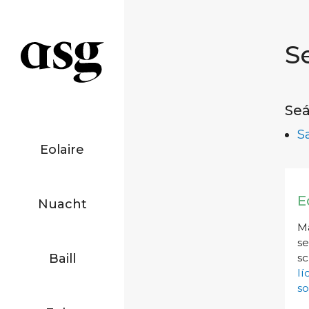
S
Seá
S
Eolaire
E
Nuacht
Má
se
Baill
sc
l
so