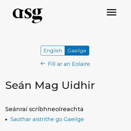
English
Gaeilge
Fill ar an Eolaire
Seán Mag Uidhir
Seánraí scríbhneoireachta
Saothar aistrithe go Gaeilge