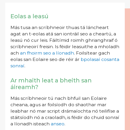
Eolas a leasú
Más tusa an scríbhneoir thuas tá láncheart
agat an t-eolas atá san iontráil seo a cheartú, a
leasú nó cur leis. Fáiltímid roimh ghrianghraif ó
scríbhneoirí freisin. Is féidir leasuithe a mholadh
ach
an fhoirm seo a líonadh
. Foilsítear gach
eolas san Eolaire seo de réir ár
bpolasaí cosanta
sonraí
.
Ar mhaith leat a bheith san
áireamh?
Más scríbhneoir tú nach bhfuil san Eolaire
cheana, agus ar foilsíodh do shaothar mar
leabhar nó mar script drámaíochta nó teilifíse a
stáitsíodh nó a craoladh, is féidir do chuid sonraí
a líonadh isteach
anseo
.