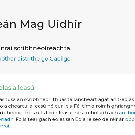
eán Mag Uidhir
nraí scríbhneoireachta
aothar aistrithe go Gaeilge
olas a leasú
s tusa an scríbhneoir thuas tá láncheart agat an t-eolas a
o a cheartú, a leasú nó cur leis. Fáiltímid roimh ghrianghr
ríbhneoirí freisin. Is féidir leasuithe a mholadh ach
an fho
íonadh
. Foilsítear gach eolas san Eolaire seo de réir ár
bpo
nraí
.