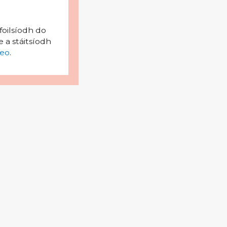
foilsíodh do
 a stáitsíodh
eo
.