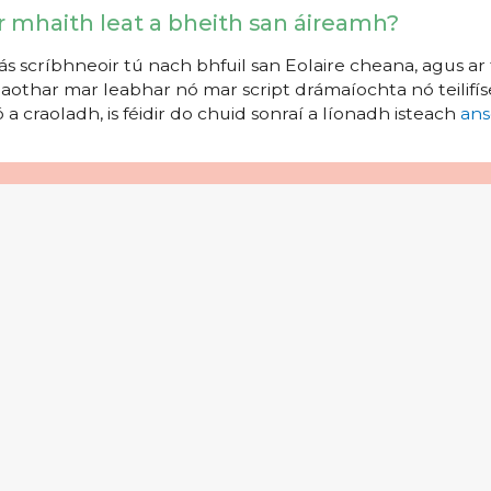
r mhaith leat a bheith san áireamh?
s scríbhneoir tú nach bhfuil san Eolaire cheana, agus ar 
aothar mar leabhar nó mar script drámaíochta nó teilifíse
 a craoladh, is féidir do chuid sonraí a líonadh isteach
ans