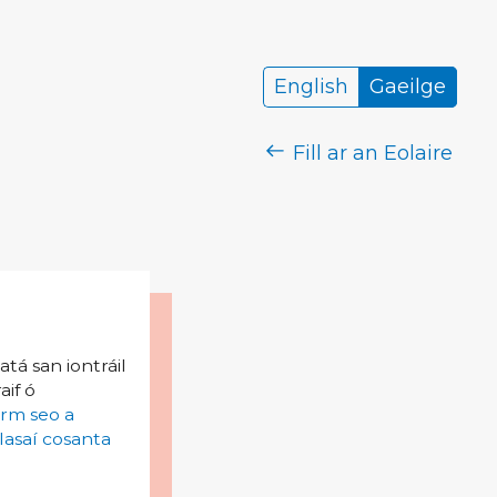
English
Gaeilge
Fill ar an Eolaire
tá san iontráil
aif ó
irm seo a
lasaí cosanta