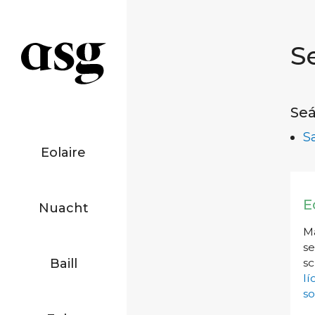
S
Seá
S
Eolaire
E
Nuacht
Má
se
Baill
sc
l
so