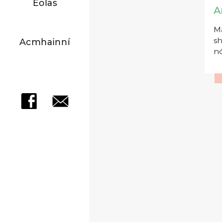
Eolas
A
Má
sh
Acmhainní
nó