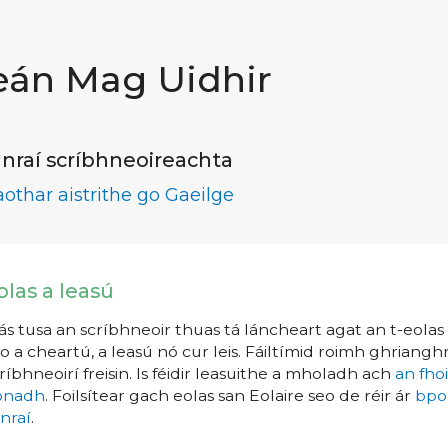
eán Mag Uidhir
nraí scríbhneoireachta
aothar aistrithe go Gaeilge
olas a leasú
s tusa an scríbhneoir thuas tá láncheart agat an t-eolas a
o a cheartú, a leasú nó cur leis. Fáiltímid roimh ghrianghr
ríbhneoirí freisin. Is féidir leasuithe a mholadh ach
an fho
íonadh
. Foilsítear gach eolas san Eolaire seo de réir ár
bpo
nraí
.