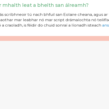
r mhaith leat a bheith san áireamh?
s scríbhneoir tú nach bhfuil san Eolaire cheana, agus ar 
aothar mar leabhar nó mar script drámaíochta nó teilifíse
 a craoladh, is féidir do chuid sonraí a líonadh isteach
ans