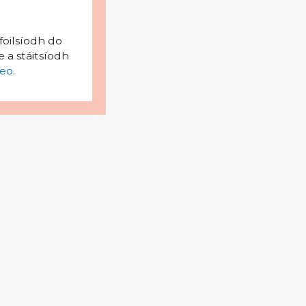
foilsíodh do
 a stáitsíodh
eo
.