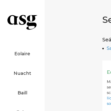
S
Seá
S
Eolaire
E
Nuacht
Má
se
Baill
sc
l
so