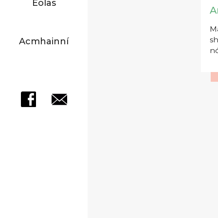
Eolas
A
Má
sh
Acmhainní
nó