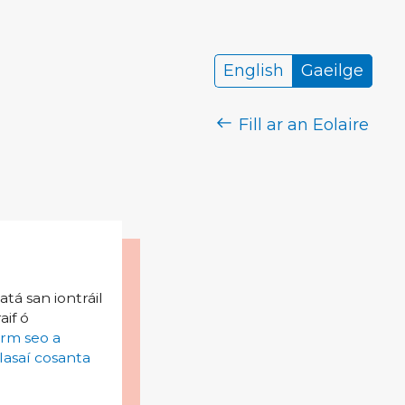
English
Gaeilge
Fill ar an Eolaire
tá san iontráil
aif ó
irm seo a
lasaí cosanta