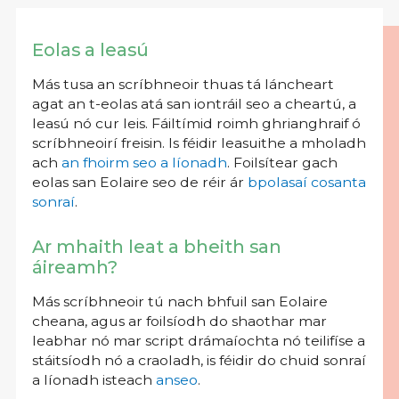
Eolas a leasú
Más tusa an scríbhneoir thuas tá láncheart
agat an t-eolas atá san iontráil seo a cheartú, a
leasú nó cur leis. Fáiltímid roimh ghrianghraif ó
scríbhneoirí freisin. Is féidir leasuithe a mholadh
ach
an fhoirm seo a líonadh
. Foilsítear gach
eolas san Eolaire seo de réir ár
bpolasaí cosanta
sonraí
.
Ar mhaith leat a bheith san
áireamh?
Más scríbhneoir tú nach bhfuil san Eolaire
cheana, agus ar foilsíodh do shaothar mar
leabhar nó mar script drámaíochta nó teilifíse a
stáitsíodh nó a craoladh, is féidir do chuid sonraí
a líonadh isteach
anseo
.