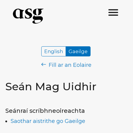
English
Gaeilge
Fill ar an Eolaire
Seán Mag Uidhir
Seánraí scríbhneoireachta
Saothar aistrithe go Gaeilge