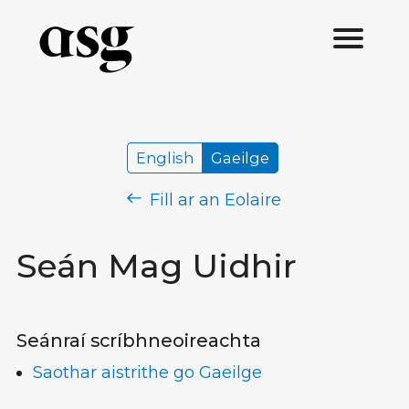
English
Gaeilge
Fill ar an Eolaire
Seán Mag Uidhir
Seánraí scríbhneoireachta
Saothar aistrithe go Gaeilge