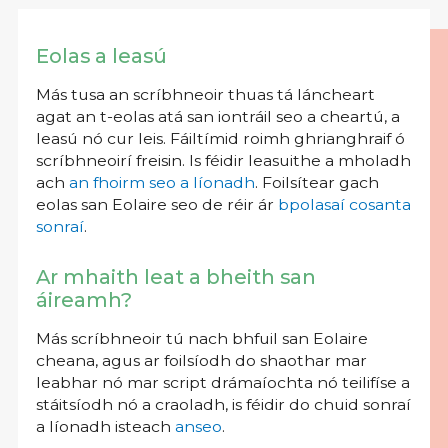
Eolas a leasú
Más tusa an scríbhneoir thuas tá láncheart
agat an t-eolas atá san iontráil seo a cheartú, a
leasú nó cur leis. Fáiltímid roimh ghrianghraif ó
scríbhneoirí freisin. Is féidir leasuithe a mholadh
ach
an fhoirm seo a líonadh
. Foilsítear gach
eolas san Eolaire seo de réir ár
bpolasaí cosanta
sonraí
.
Ar mhaith leat a bheith san
áireamh?
Más scríbhneoir tú nach bhfuil san Eolaire
cheana, agus ar foilsíodh do shaothar mar
leabhar nó mar script drámaíochta nó teilifíse a
stáitsíodh nó a craoladh, is féidir do chuid sonraí
a líonadh isteach
anseo
.