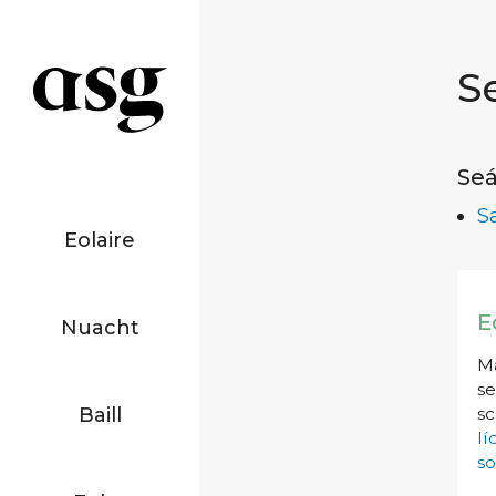
S
Seá
S
Eolaire
E
Nuacht
Má
se
Baill
sc
l
so