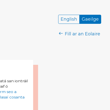
English
Gaeilge
Fill ar an Eolaire
tá san iontráil
aif ó
irm seo a
lasaí cosanta