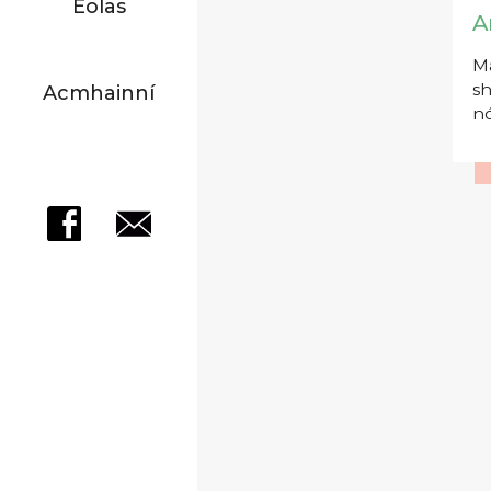
Eolas
A
Má
sh
Acmhainní
nó