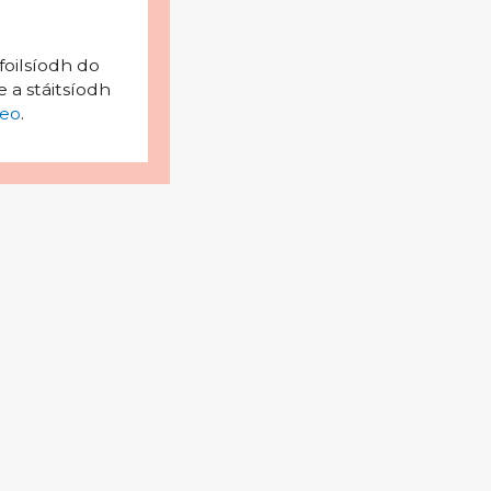
foilsíodh do
 a stáitsíodh
eo
.