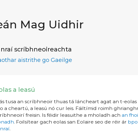
eán Mag Uidhir
nraí scríbhneoireachta
aothar aistrithe go Gaeilge
olas a leasú
s tusa an scríbhneoir thuas tá láncheart agat an t-eolas a
o a cheartú, a leasú nó cur leis. Fáiltímid roimh ghrianghr
ríbhneoirí freisin. Is féidir leasuithe a mholadh ach
an fho
íonadh
. Foilsítear gach eolas san Eolaire seo de réir ár
bpo
nraí
.