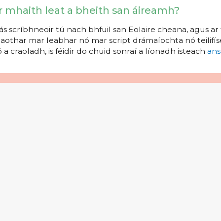
r mhaith leat a bheith san áireamh?
s scríbhneoir tú nach bhfuil san Eolaire cheana, agus ar 
aothar mar leabhar nó mar script drámaíochta nó teilifíse
 a craoladh, is féidir do chuid sonraí a líonadh isteach
ans