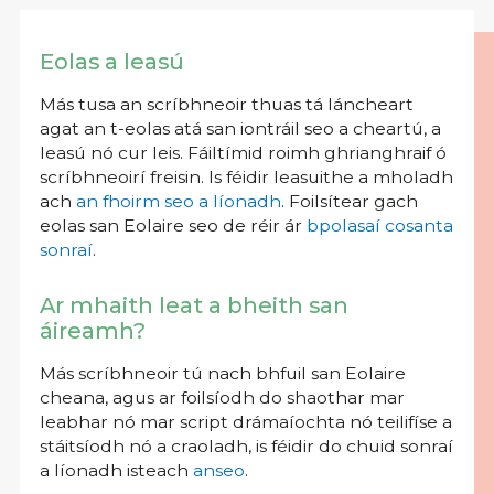
Eolas a leasú
Más tusa an scríbhneoir thuas tá láncheart
agat an t-eolas atá san iontráil seo a cheartú, a
leasú nó cur leis. Fáiltímid roimh ghrianghraif ó
scríbhneoirí freisin. Is féidir leasuithe a mholadh
ach
an fhoirm seo a líonadh
. Foilsítear gach
eolas san Eolaire seo de réir ár
bpolasaí cosanta
sonraí
.
Ar mhaith leat a bheith san
áireamh?
Más scríbhneoir tú nach bhfuil san Eolaire
cheana, agus ar foilsíodh do shaothar mar
leabhar nó mar script drámaíochta nó teilifíse a
stáitsíodh nó a craoladh, is féidir do chuid sonraí
a líonadh isteach
anseo
.