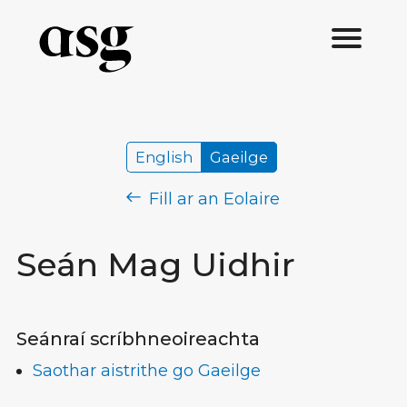
English
Gaeilge
Fill ar an Eolaire
Seán Mag Uidhir
Seánraí scríbhneoireachta
Saothar aistrithe go Gaeilge