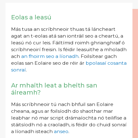
Eolas a leasú
Más tusa an scríbhneoir thuas tá láncheart
agat an t-eolas atá san iontráil seo a cheartú, a
leasú nó cur leis. Fáiltímid roimh ghrianghraif ó
scríbhneoirí freisin. Is féidir leasuithe a mholadh
ach
an fhoirm seo a líonadh
. Foilsítear gach
eolas san Eolaire seo de réir ár
bpolasaí cosanta
sonraí
.
Ar mhaith leat a bheith san
áireamh?
Más scríbhneoir tú nach bhfuil san Eolaire
cheana, agus ar foilsíodh do shaothar mar
leabhar nó mar script drámaíochta nó teilifíse a
stáitsíodh nó a craoladh, is féidir do chuid sonraí
a líonadh isteach
anseo
.