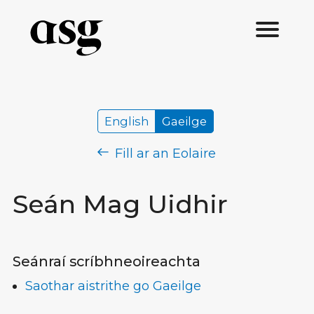
English
Gaeilge
Fill ar an Eolaire
Seán Mag Uidhir
Seánraí scríbhneoireachta
Saothar aistrithe go Gaeilge