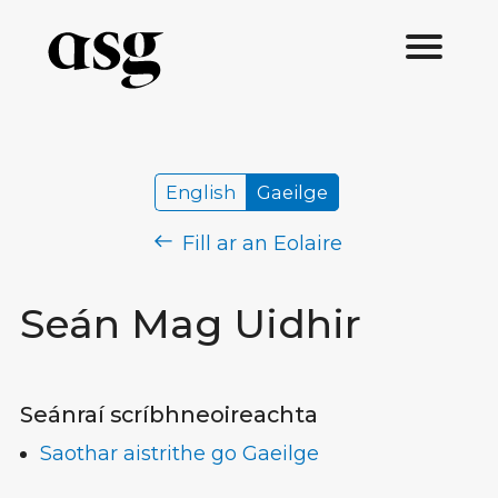
English
Gaeilge
Fill ar an Eolaire
Seán Mag Uidhir
Seánraí scríbhneoireachta
Saothar aistrithe go Gaeilge