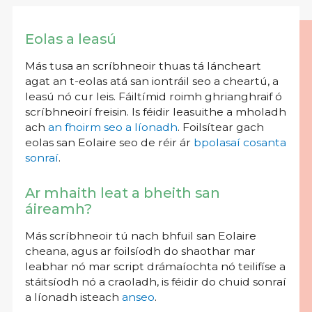
Eolas a leasú
Más tusa an scríbhneoir thuas tá láncheart
agat an t-eolas atá san iontráil seo a cheartú, a
leasú nó cur leis. Fáiltímid roimh ghrianghraif ó
scríbhneoirí freisin. Is féidir leasuithe a mholadh
ach
an fhoirm seo a líonadh
. Foilsítear gach
eolas san Eolaire seo de réir ár
bpolasaí cosanta
sonraí
.
Ar mhaith leat a bheith san
áireamh?
Más scríbhneoir tú nach bhfuil san Eolaire
cheana, agus ar foilsíodh do shaothar mar
leabhar nó mar script drámaíochta nó teilifíse a
stáitsíodh nó a craoladh, is féidir do chuid sonraí
a líonadh isteach
anseo
.