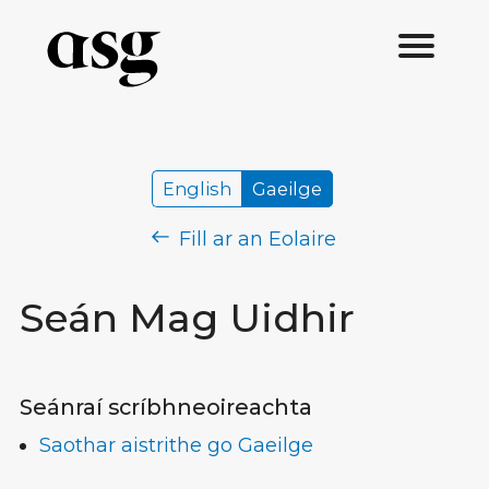
English
Gaeilge
Fill ar an Eolaire
Seán Mag Uidhir
Seánraí scríbhneoireachta
Saothar aistrithe go Gaeilge