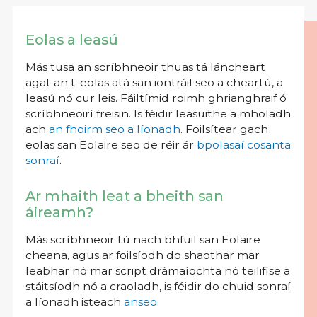
Eolas a leasú
Más tusa an scríbhneoir thuas tá láncheart
agat an t-eolas atá san iontráil seo a cheartú, a
leasú nó cur leis. Fáiltímid roimh ghrianghraif ó
scríbhneoirí freisin. Is féidir leasuithe a mholadh
ach
an fhoirm seo a líonadh
. Foilsítear gach
eolas san Eolaire seo de réir ár
bpolasaí cosanta
sonraí
.
Ar mhaith leat a bheith san
áireamh?
Más scríbhneoir tú nach bhfuil san Eolaire
cheana, agus ar foilsíodh do shaothar mar
leabhar nó mar script drámaíochta nó teilifíse a
stáitsíodh nó a craoladh, is féidir do chuid sonraí
a líonadh isteach
anseo
.