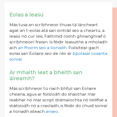
Eolas a leasú
Más tusa an scríbhneoir thuas tá láncheart
agat an t-eolas atá san iontráil seo a cheartú, a
leasú nó cur leis. Fáiltímid roimh ghrianghraif ó
scríbhneoirí freisin. Is féidir leasuithe a mholadh
ach
an fhoirm seo a líonadh
. Foilsítear gach
eolas san Eolaire seo de réir ár
bpolasaí cosanta
sonraí
.
Ar mhaith leat a bheith san
áireamh?
Más scríbhneoir tú nach bhfuil san Eolaire
cheana, agus ar foilsíodh do shaothar mar
leabhar nó mar script drámaíochta nó teilifíse a
stáitsíodh nó a craoladh, is féidir do chuid sonraí
a líonadh isteach
anseo
.