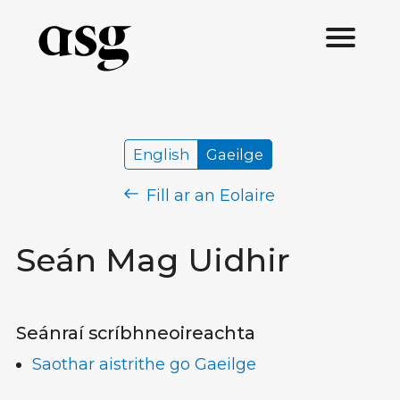
English
Gaeilge
Fill ar an Eolaire
Seán Mag Uidhir
Seánraí scríbhneoireachta
Saothar aistrithe go Gaeilge