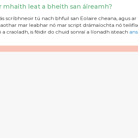
r mhaith leat a bheith san áireamh?
s scríbhneoir tú nach bhfuil san Eolaire cheana, agus ar 
aothar mar leabhar nó mar script drámaíochta nó teilifíse
 a craoladh, is féidir do chuid sonraí a líonadh isteach
ans