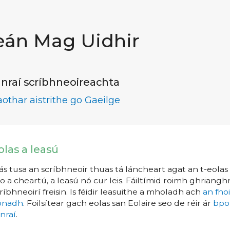
eán Mag Uidhir
nraí scríbhneoireachta
aothar aistrithe go Gaeilge
olas a leasú
s tusa an scríbhneoir thuas tá láncheart agat an t-eolas a
o a cheartú, a leasú nó cur leis. Fáiltímid roimh ghrianghr
ríbhneoirí freisin. Is féidir leasuithe a mholadh ach
an fho
íonadh
. Foilsítear gach eolas san Eolaire seo de réir ár
bpo
nraí
.