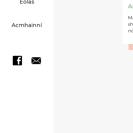
Eolas
A
Má
sh
Acmhainní
nó