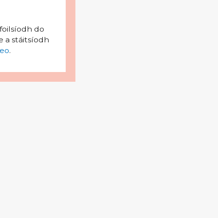
foilsíodh do
 a stáitsíodh
eo
.