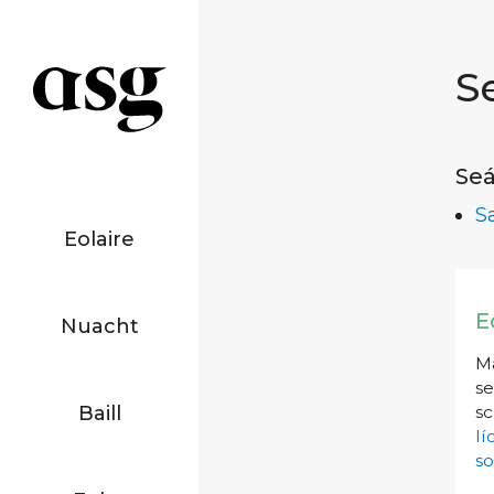
S
Seá
S
Eolaire
E
Nuacht
Má
se
Baill
sc
l
so