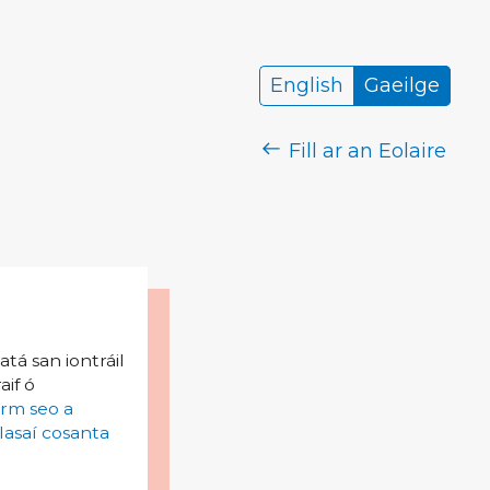
English
Gaeilge
Fill ar an Eolaire
tá san iontráil
aif ó
irm seo a
lasaí cosanta