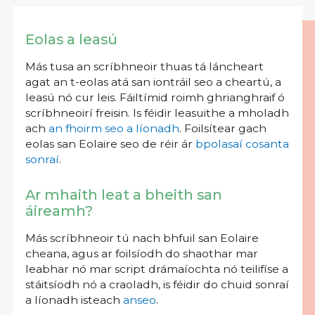
Eolas a leasú
Más tusa an scríbhneoir thuas tá láncheart
agat an t-eolas atá san iontráil seo a cheartú, a
leasú nó cur leis. Fáiltímid roimh ghrianghraif ó
scríbhneoirí freisin. Is féidir leasuithe a mholadh
ach
an fhoirm seo a líonadh
. Foilsítear gach
eolas san Eolaire seo de réir ár
bpolasaí cosanta
sonraí
.
Ar mhaith leat a bheith san
áireamh?
Más scríbhneoir tú nach bhfuil san Eolaire
cheana, agus ar foilsíodh do shaothar mar
leabhar nó mar script drámaíochta nó teilifíse a
stáitsíodh nó a craoladh, is féidir do chuid sonraí
a líonadh isteach
anseo
.