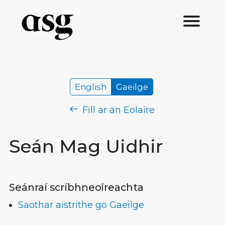
English
Gaeilge
Fill ar an Eolaire
Seán Mag Uidhir
Seánraí scríbhneoireachta
Saothar aistrithe go Gaeilge