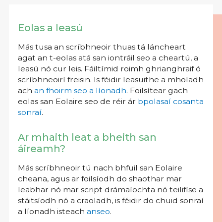
Eolas a leasú
Más tusa an scríbhneoir thuas tá láncheart
agat an t-eolas atá san iontráil seo a cheartú, a
leasú nó cur leis. Fáiltímid roimh ghrianghraif ó
scríbhneoirí freisin. Is féidir leasuithe a mholadh
ach
an fhoirm seo a líonadh
. Foilsítear gach
eolas san Eolaire seo de réir ár
bpolasaí cosanta
sonraí
.
Ar mhaith leat a bheith san
áireamh?
Más scríbhneoir tú nach bhfuil san Eolaire
cheana, agus ar foilsíodh do shaothar mar
leabhar nó mar script drámaíochta nó teilifíse a
stáitsíodh nó a craoladh, is féidir do chuid sonraí
a líonadh isteach
anseo
.