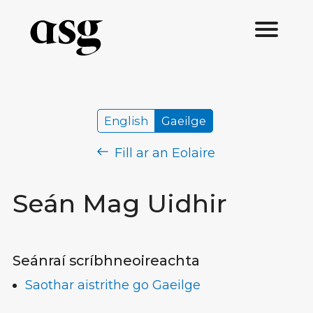
English
Gaeilge
Fill ar an Eolaire
Seán Mag Uidhir
Seánraí scríbhneoireachta
Saothar aistrithe go Gaeilge