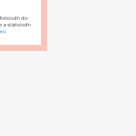
foilsíodh do
 a stáitsíodh
eo
.