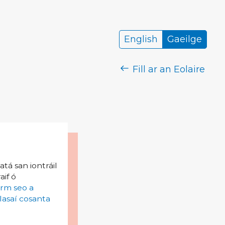
English
Gaeilge
Fill ar an Eolaire
tá san iontráil
aif ó
irm seo a
lasaí cosanta