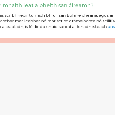
r mhaith leat a bheith san áireamh?
s scríbhneoir tú nach bhfuil san Eolaire cheana, agus ar 
aothar mar leabhar nó mar script drámaíochta nó teilifíse
 a craoladh, is féidir do chuid sonraí a líonadh isteach
ans