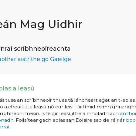
eán Mag Uidhir
nraí scríbhneoireachta
aothar aistrithe go Gaeilge
olas a leasú
s tusa an scríbhneoir thuas tá láncheart agat an t-eolas a
o a cheartú, a leasú nó cur leis. Fáiltímid roimh ghrianghr
ríbhneoirí freisin. Is féidir leasuithe a mholadh ach
an fho
íonadh
. Foilsítear gach eolas san Eolaire seo de réir ár
bpo
nraí
.