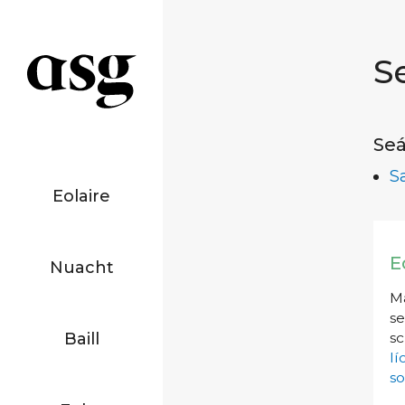
S
Seá
S
Eolaire
E
Nuacht
Má
se
Baill
sc
l
so