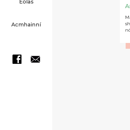
Eolas
A
Má
sh
Acmhainní
nó