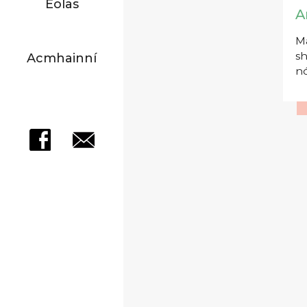
Eolas
A
Má
sh
Acmhainní
nó