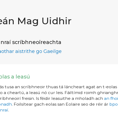
eán Mag Uidhir
nraí scríbhneoireachta
aothar aistrithe go Gaeilge
olas a leasú
s tusa an scríbhneoir thuas tá láncheart agat an t-eolas a
o a cheartú, a leasú nó cur leis. Fáiltímid roimh ghrianghr
ríbhneoirí freisin. Is féidir leasuithe a mholadh ach
an fho
íonadh
. Foilsítear gach eolas san Eolaire seo de réir ár
bpo
nraí
.