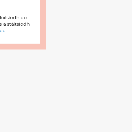
foilsíodh do
 a stáitsíodh
eo
.