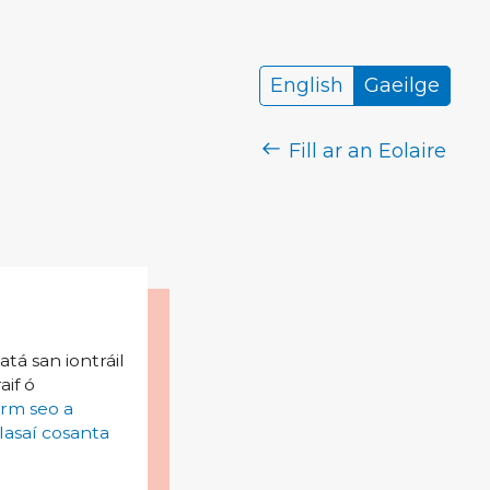
English
Gaeilge
Fill ar an Eolaire
tá san iontráil
aif ó
irm seo a
lasaí cosanta