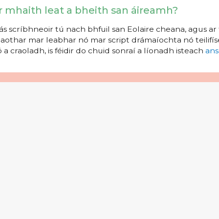
r mhaith leat a bheith san áireamh?
s scríbhneoir tú nach bhfuil san Eolaire cheana, agus ar 
aothar mar leabhar nó mar script drámaíochta nó teilifíse
 a craoladh, is féidir do chuid sonraí a líonadh isteach
ans