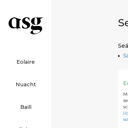
S
Seá
S
Eolaire
E
Nuacht
Má
se
Baill
sc
l
so