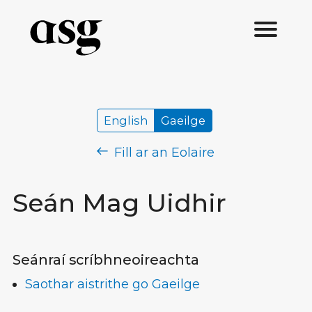
English
Gaeilge
Fill ar an Eolaire
Seán Mag Uidhir
Seánraí scríbhneoireachta
Saothar aistrithe go Gaeilge