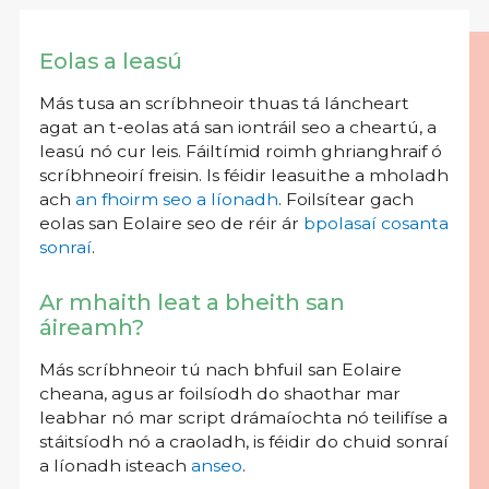
Eolas a leasú
Más tusa an scríbhneoir thuas tá láncheart
agat an t-eolas atá san iontráil seo a cheartú, a
leasú nó cur leis. Fáiltímid roimh ghrianghraif ó
scríbhneoirí freisin. Is féidir leasuithe a mholadh
ach
an fhoirm seo a líonadh
. Foilsítear gach
eolas san Eolaire seo de réir ár
bpolasaí cosanta
sonraí
.
Ar mhaith leat a bheith san
áireamh?
Más scríbhneoir tú nach bhfuil san Eolaire
cheana, agus ar foilsíodh do shaothar mar
leabhar nó mar script drámaíochta nó teilifíse a
stáitsíodh nó a craoladh, is féidir do chuid sonraí
a líonadh isteach
anseo
.