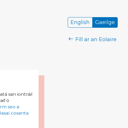
English
Gaeilge
Fill ar an Eolaire
tá san iontráil
aif ó
irm seo a
lasaí cosanta