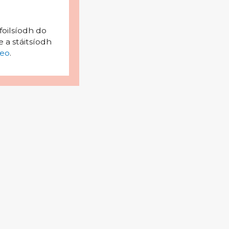
foilsíodh do
 a stáitsíodh
eo
.