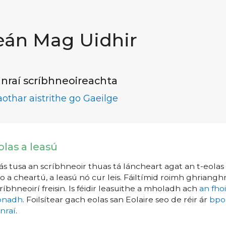
eán Mag Uidhir
nraí scríbhneoireachta
aothar aistrithe go Gaeilge
olas a leasú
s tusa an scríbhneoir thuas tá láncheart agat an t-eolas a
o a cheartú, a leasú nó cur leis. Fáiltímid roimh ghrianghr
ríbhneoirí freisin. Is féidir leasuithe a mholadh ach
an fho
íonadh
. Foilsítear gach eolas san Eolaire seo de réir ár
bpo
nraí
.