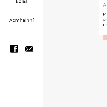
Eolas
A
Má
sh
Acmhainní
nó