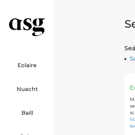
S
Seá
S
Eolaire
E
Nuacht
Má
se
Baill
sc
l
so