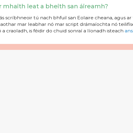
r mhaith leat a bheith san áireamh?
s scríbhneoir tú nach bhfuil san Eolaire cheana, agus ar 
aothar mar leabhar nó mar script drámaíochta nó teilifíse
 a craoladh, is féidir do chuid sonraí a líonadh isteach
ans