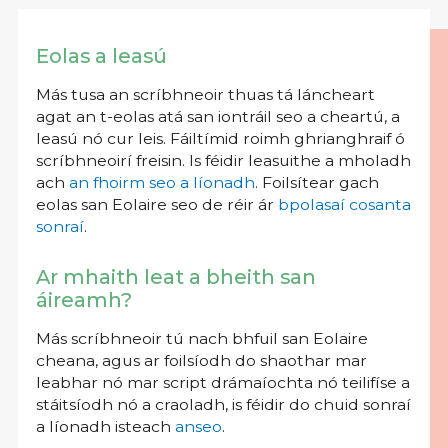
Eolas a leasú
Más tusa an scríbhneoir thuas tá láncheart
agat an t-eolas atá san iontráil seo a cheartú, a
leasú nó cur leis. Fáiltímid roimh ghrianghraif ó
scríbhneoirí freisin. Is féidir leasuithe a mholadh
ach
an fhoirm seo a líonadh
. Foilsítear gach
eolas san Eolaire seo de réir ár
bpolasaí cosanta
sonraí
.
Ar mhaith leat a bheith san
áireamh?
Más scríbhneoir tú nach bhfuil san Eolaire
cheana, agus ar foilsíodh do shaothar mar
leabhar nó mar script drámaíochta nó teilifíse a
stáitsíodh nó a craoladh, is féidir do chuid sonraí
a líonadh isteach
anseo
.