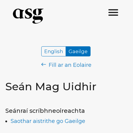
English
Gaeilge
Fill ar an Eolaire
Seán Mag Uidhir
Seánraí scríbhneoireachta
Saothar aistrithe go Gaeilge