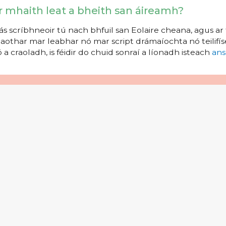
r mhaith leat a bheith san áireamh?
s scríbhneoir tú nach bhfuil san Eolaire cheana, agus ar 
aothar mar leabhar nó mar script drámaíochta nó teilifíse
 a craoladh, is féidir do chuid sonraí a líonadh isteach
ans