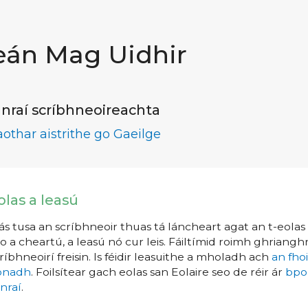
eán Mag Uidhir
nraí scríbhneoireachta
aothar aistrithe go Gaeilge
olas a leasú
s tusa an scríbhneoir thuas tá láncheart agat an t-eolas a
o a cheartú, a leasú nó cur leis. Fáiltímid roimh ghrianghr
ríbhneoirí freisin. Is féidir leasuithe a mholadh ach
an fho
íonadh
. Foilsítear gach eolas san Eolaire seo de réir ár
bpo
nraí
.