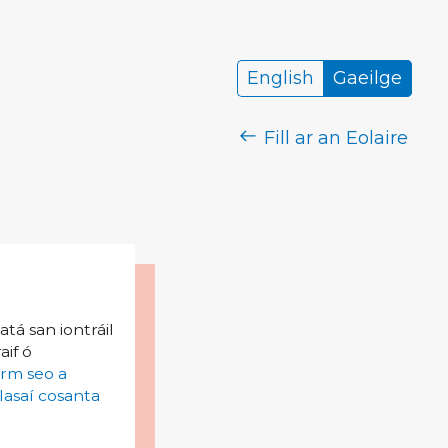
English
Gaeilge
Fill ar an Eolaire
tá san iontráil
aif ó
irm seo a
lasaí cosanta