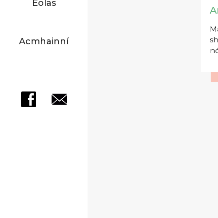
Eolas
A
Má
sh
Acmhainní
nó