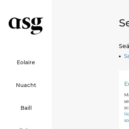
S
Seá
S
Eolaire
E
Nuacht
Má
se
Baill
sc
l
so