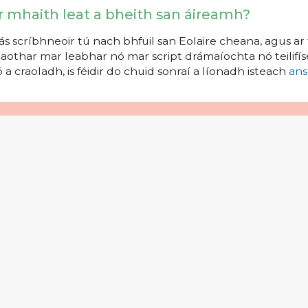
r mhaith leat a bheith san áireamh?
s scríbhneoir tú nach bhfuil san Eolaire cheana, agus ar 
aothar mar leabhar nó mar script drámaíochta nó teilifíse
 a craoladh, is féidir do chuid sonraí a líonadh isteach
ans