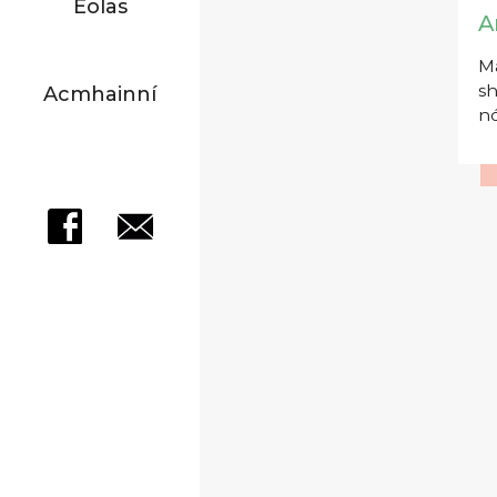
Eolas
A
Má
sh
Acmhainní
nó