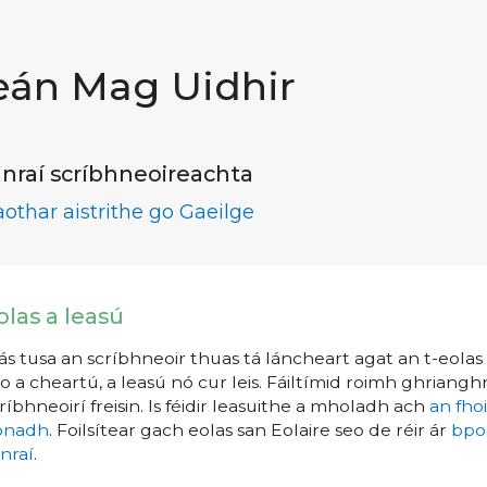
eán Mag Uidhir
nraí scríbhneoireachta
aothar aistrithe go Gaeilge
olas a leasú
s tusa an scríbhneoir thuas tá láncheart agat an t-eolas a
o a cheartú, a leasú nó cur leis. Fáiltímid roimh ghrianghr
ríbhneoirí freisin. Is féidir leasuithe a mholadh ach
an fho
íonadh
. Foilsítear gach eolas san Eolaire seo de réir ár
bpo
nraí
.