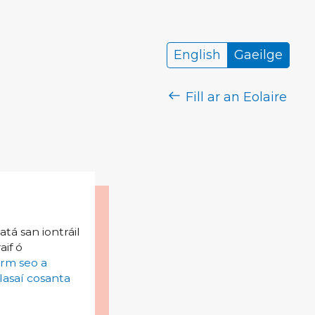
English
Gaeilge
Fill ar an Eolaire
tá san iontráil
aif ó
irm seo a
lasaí cosanta