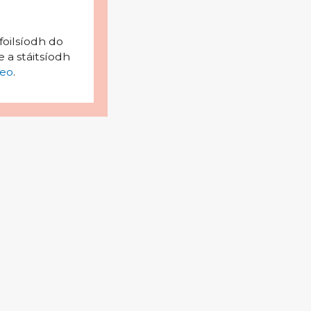
foilsíodh do
 a stáitsíodh
eo
.