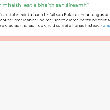
r mhaith leat a bheith san áireamh?
s scríbhneoir tú nach bhfuil san Eolaire cheana, agus ar 
aothar mar leabhar nó mar script drámaíochta nó teilifíse
 a craoladh, is féidir do chuid sonraí a líonadh isteach
ans