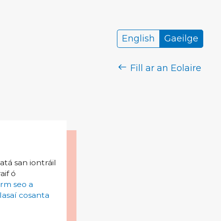
English
Gaeilge
Fill ar an Eolaire
tá san iontráil
aif ó
irm seo a
lasaí cosanta