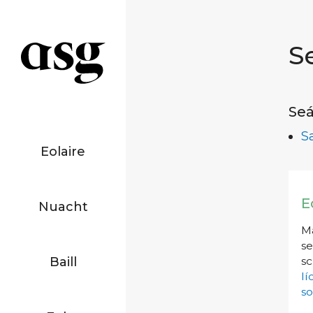
S
Seá
S
Eolaire
E
Nuacht
Má
se
Baill
sc
l
so