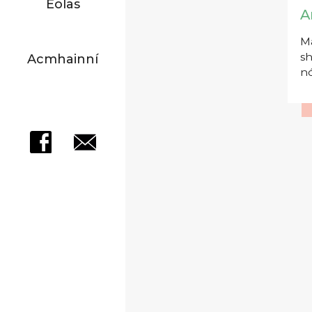
Eolas
A
Má
sh
Acmhainní
nó