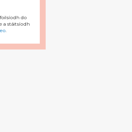
foilsíodh do
 a stáitsíodh
eo
.