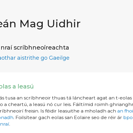
eán Mag Uidhir
nraí scríbhneoireachta
aothar aistrithe go Gaeilge
olas a leasú
s tusa an scríbhneoir thuas tá láncheart agat an t-eolas a
o a cheartú, a leasú nó cur leis. Fáiltímid roimh ghrianghr
ríbhneoirí freisin. Is féidir leasuithe a mholadh ach
an fho
íonadh
. Foilsítear gach eolas san Eolaire seo de réir ár
bpo
nraí
.