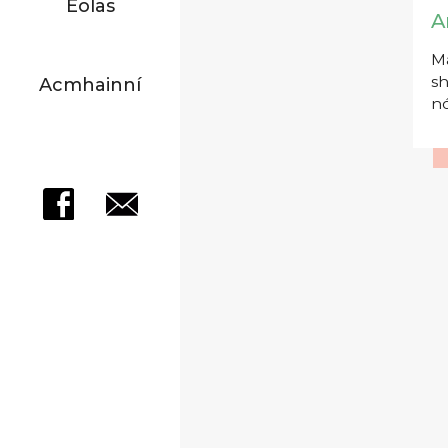
Eolas
A
Má
sh
Acmhainní
nó