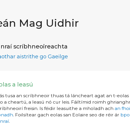
eán Mag Uidhir
nraí scríbhneoireachta
aothar aistrithe go Gaeilge
olas a leasú
s tusa an scríbhneoir thuas tá láncheart agat an t-eolas a
o a cheartú, a leasú nó cur leis. Fáiltímid roimh ghrianghr
ríbhneoirí freisin. Is féidir leasuithe a mholadh ach
an fho
íonadh
. Foilsítear gach eolas san Eolaire seo de réir ár
bpo
nraí
.