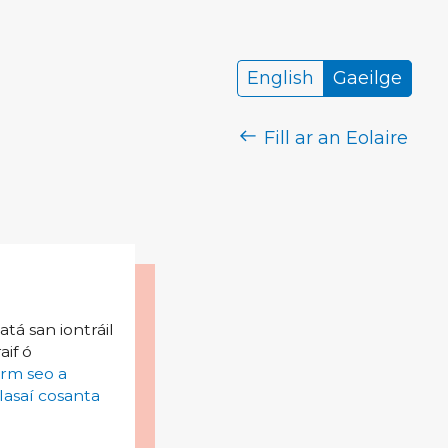
English
Gaeilge
Fill ar an Eolaire
tá san iontráil
aif ó
irm seo a
lasaí cosanta