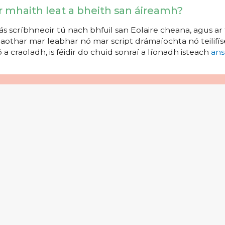
r mhaith leat a bheith san áireamh?
s scríbhneoir tú nach bhfuil san Eolaire cheana, agus ar 
aothar mar leabhar nó mar script drámaíochta nó teilifíse
 a craoladh, is féidir do chuid sonraí a líonadh isteach
ans