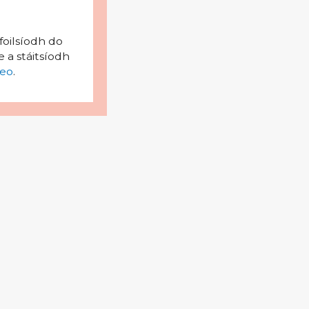
foilsíodh do
 a stáitsíodh
eo
.