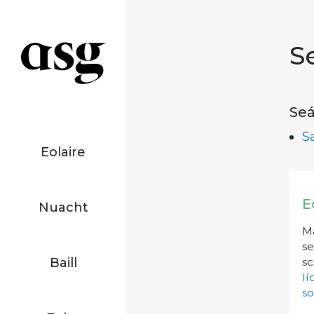
S
Seá
S
Eolaire
E
Nuacht
Má
se
Baill
sc
l
so