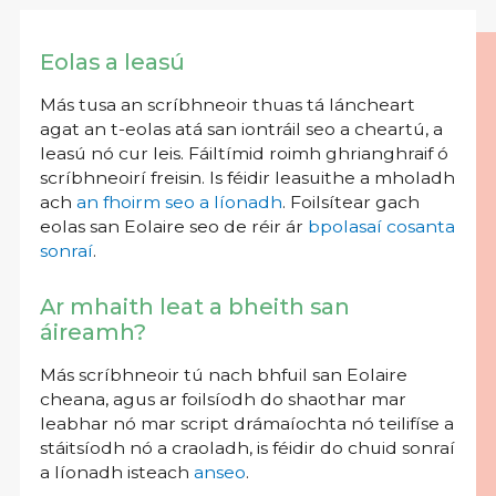
Eolas a leasú
Más tusa an scríbhneoir thuas tá láncheart
agat an t-eolas atá san iontráil seo a cheartú, a
leasú nó cur leis. Fáiltímid roimh ghrianghraif ó
scríbhneoirí freisin. Is féidir leasuithe a mholadh
ach
an fhoirm seo a líonadh
. Foilsítear gach
eolas san Eolaire seo de réir ár
bpolasaí cosanta
sonraí
.
Ar mhaith leat a bheith san
áireamh?
Más scríbhneoir tú nach bhfuil san Eolaire
cheana, agus ar foilsíodh do shaothar mar
leabhar nó mar script drámaíochta nó teilifíse a
stáitsíodh nó a craoladh, is féidir do chuid sonraí
a líonadh isteach
anseo
.