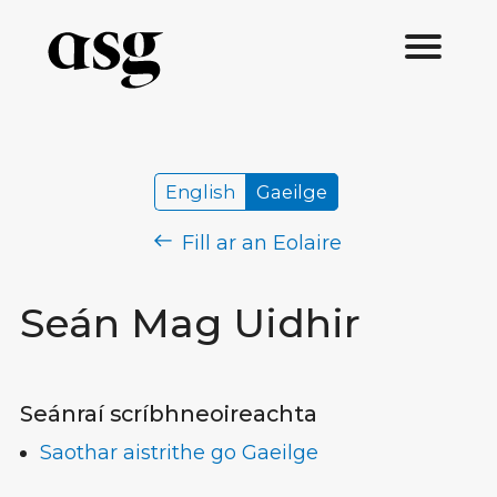
English
Gaeilge
Fill ar an Eolaire
Seán Mag Uidhir
Seánraí scríbhneoireachta
Saothar aistrithe go Gaeilge