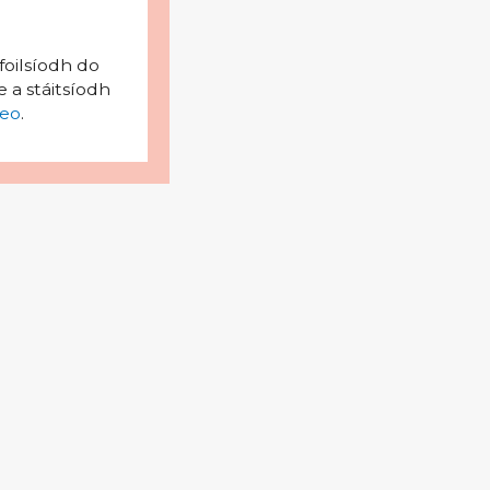
foilsíodh do
 a stáitsíodh
eo
.