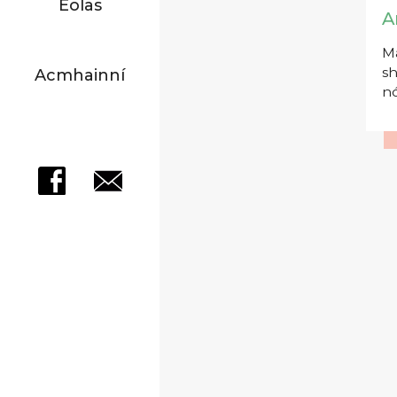
Eolas
A
Má
sh
Acmhainní
nó