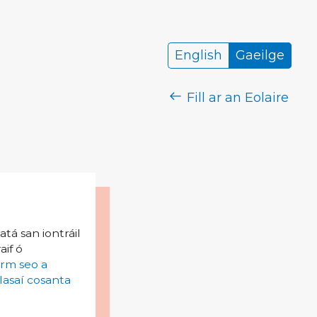
English
Gaeilge
Fill ar an Eolaire
tá san iontráil
aif ó
irm seo a
lasaí cosanta