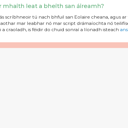
r mhaith leat a bheith san áireamh?
s scríbhneoir tú nach bhfuil san Eolaire cheana, agus ar 
aothar mar leabhar nó mar script drámaíochta nó teilifíse
 a craoladh, is féidir do chuid sonraí a líonadh isteach
ans