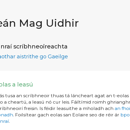
eán Mag Uidhir
nraí scríbhneoireachta
aothar aistrithe go Gaeilge
olas a leasú
s tusa an scríbhneoir thuas tá láncheart agat an t-eolas a
o a cheartú, a leasú nó cur leis. Fáiltímid roimh ghrianghr
ríbhneoirí freisin. Is féidir leasuithe a mholadh ach
an fho
íonadh
. Foilsítear gach eolas san Eolaire seo de réir ár
bpo
nraí
.