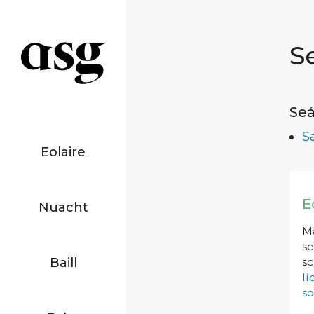
S
Seá
S
Eolaire
E
Nuacht
Má
se
Baill
sc
l
so