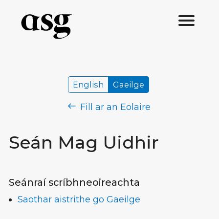
English
Gaeilge
Fill ar an Eolaire
Seán Mag Uidhir
Seánraí scríbhneoireachta
Saothar aistrithe go Gaeilge