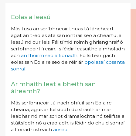
Eolas a leasú
Más tusa an scríbhneoir thuas tá láncheart
agat an t-eolas atá san iontráil seo a cheartú, a
leasú nó cur leis. Fáiltímid roimh ghrianghraif ó
scríbhneoirí freisin. Is féidir leasuithe a mholadh
ach
an fhoirm seo a líonadh
. Foilsítear gach
eolas san Eolaire seo de réir ár
bpolasaí cosanta
sonraí
.
Ar mhaith leat a bheith san
áireamh?
Más scríbhneoir tú nach bhfuil san Eolaire
cheana, agus ar foilsíodh do shaothar mar
leabhar nó mar script drámaíochta nó teilifíse a
stáitsíodh nó a craoladh, is féidir do chuid sonraí
a líonadh isteach
anseo
.