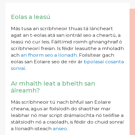
Eolas a leasú
Más tusa an scríbhneoir thuas tá láncheart
agat an t-eolas atá san iontráil seo a cheartú, a
leasú nó cur leis. Fáiltímid roimh ghrianghraif ó
scríbhneoirí freisin. Is féidir leasuithe a mholadh
ach
an fhoirm seo a líonadh
. Foilsítear gach
eolas san Eolaire seo de réir ár
bpolasaí cosanta
sonraí
.
Ar mhaith leat a bheith san
áireamh?
Más scríbhneoir tú nach bhfuil san Eolaire
cheana, agus ar foilsíodh do shaothar mar
leabhar nó mar script drámaíochta nó teilifíse a
stáitsíodh nó a craoladh, is féidir do chuid sonraí
a líonadh isteach
anseo
.