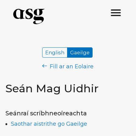
English
Gaeilge
Fill ar an Eolaire
Seán Mag Uidhir
Seánraí scríbhneoireachta
Saothar aistrithe go Gaeilge