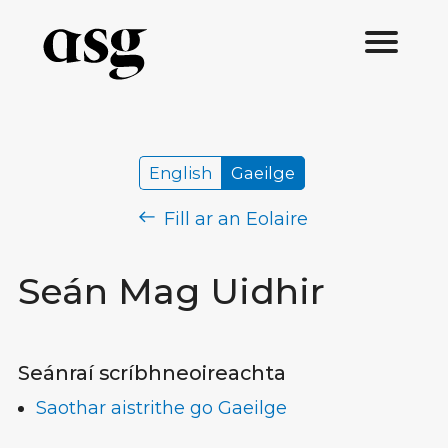
English
Gaeilge
Fill ar an Eolaire
Seán Mag Uidhir
Seánraí scríbhneoireachta
Saothar aistrithe go Gaeilge