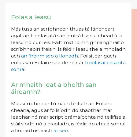
Eolas a leasú
Más tusa an scríbhneoir thuas tá láncheart
agat an t-eolas atá san iontráil seo a cheartú, a
leasú nó cur leis. Fáiltímid roimh ghrianghraif ó
scríbhneoirí freisin. Is féidir leasuithe a mholadh
ach
an fhoirm seo a líonadh
. Foilsítear gach
eolas san Eolaire seo de réir ár
bpolasaí cosanta
sonraí
.
Ar mhaith leat a bheith san
áireamh?
Más scríbhneoir tú nach bhfuil san Eolaire
cheana, agus ar foilsíodh do shaothar mar
leabhar nó mar script drámaíochta nó teilifíse a
stáitsíodh nó a craoladh, is féidir do chuid sonraí
a líonadh isteach
anseo
.