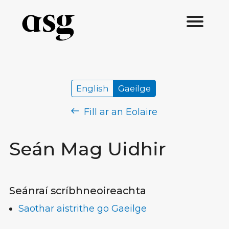
English
Gaeilge
Fill ar an Eolaire
Seán Mag Uidhir
Seánraí scríbhneoireachta
Saothar aistrithe go Gaeilge