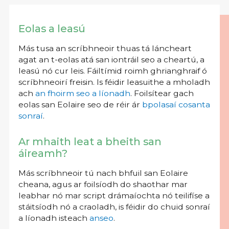
Eolas a leasú
Más tusa an scríbhneoir thuas tá láncheart
agat an t-eolas atá san iontráil seo a cheartú, a
leasú nó cur leis. Fáiltímid roimh ghrianghraif ó
scríbhneoirí freisin. Is féidir leasuithe a mholadh
ach
an fhoirm seo a líonadh
. Foilsítear gach
eolas san Eolaire seo de réir ár
bpolasaí cosanta
sonraí
.
Ar mhaith leat a bheith san
áireamh?
Más scríbhneoir tú nach bhfuil san Eolaire
cheana, agus ar foilsíodh do shaothar mar
leabhar nó mar script drámaíochta nó teilifíse a
stáitsíodh nó a craoladh, is féidir do chuid sonraí
a líonadh isteach
anseo
.