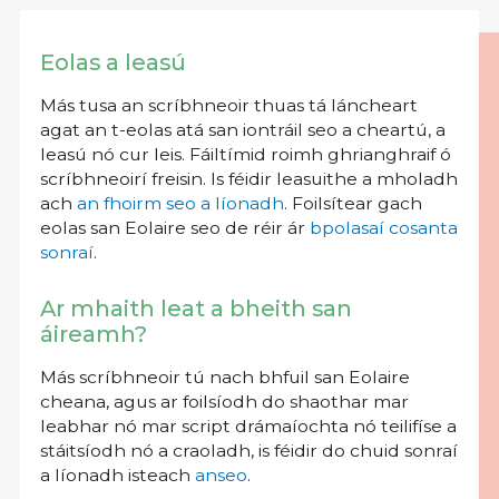
Eolas a leasú
Más tusa an scríbhneoir thuas tá láncheart
agat an t-eolas atá san iontráil seo a cheartú, a
leasú nó cur leis. Fáiltímid roimh ghrianghraif ó
scríbhneoirí freisin. Is féidir leasuithe a mholadh
ach
an fhoirm seo a líonadh
. Foilsítear gach
eolas san Eolaire seo de réir ár
bpolasaí cosanta
sonraí
.
Ar mhaith leat a bheith san
áireamh?
Más scríbhneoir tú nach bhfuil san Eolaire
cheana, agus ar foilsíodh do shaothar mar
leabhar nó mar script drámaíochta nó teilifíse a
stáitsíodh nó a craoladh, is féidir do chuid sonraí
a líonadh isteach
anseo
.