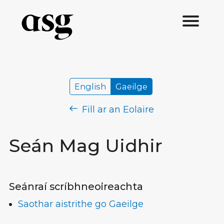
English
Gaeilge
Fill ar an Eolaire
Seán Mag Uidhir
Seánraí scríbhneoireachta
Saothar aistrithe go Gaeilge