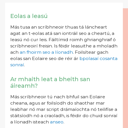
Eolas a leasú
Más tusa an scríbhneoir thuas tá láncheart
agat an t-eolas atá san iontráil seo a cheartú, a
leasú nó cur leis. Fáiltímid roimh ghrianghraif ó
scríbhneoirí freisin. Is féidir leasuithe a mholadh
ach
an fhoirm seo a líonadh
. Foilsítear gach
eolas san Eolaire seo de réir ár
bpolasaí cosanta
sonraí
.
Ar mhaith leat a bheith san
áireamh?
Más scríbhneoir tú nach bhfuil san Eolaire
cheana, agus ar foilsíodh do shaothar mar
leabhar nó mar script drámaíochta nó teilifíse a
stáitsíodh nó a craoladh, is féidir do chuid sonraí
a líonadh isteach
anseo
.