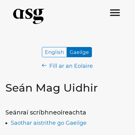
English
Gaeilge
Fill ar an Eolaire
Seán Mag Uidhir
Seánraí scríbhneoireachta
Saothar aistrithe go Gaeilge