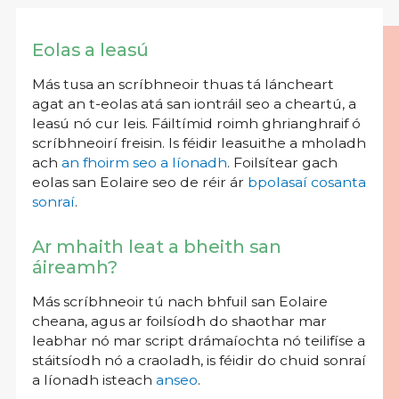
Eolas a leasú
Más tusa an scríbhneoir thuas tá láncheart
agat an t-eolas atá san iontráil seo a cheartú, a
leasú nó cur leis. Fáiltímid roimh ghrianghraif ó
scríbhneoirí freisin. Is féidir leasuithe a mholadh
ach
an fhoirm seo a líonadh
. Foilsítear gach
eolas san Eolaire seo de réir ár
bpolasaí cosanta
sonraí
.
Ar mhaith leat a bheith san
áireamh?
Más scríbhneoir tú nach bhfuil san Eolaire
cheana, agus ar foilsíodh do shaothar mar
leabhar nó mar script drámaíochta nó teilifíse a
stáitsíodh nó a craoladh, is féidir do chuid sonraí
a líonadh isteach
anseo
.