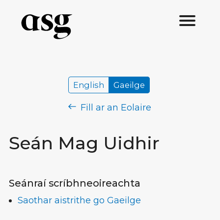
English
Gaeilge
Fill ar an Eolaire
Seán Mag Uidhir
Seánraí scríbhneoireachta
Saothar aistrithe go Gaeilge