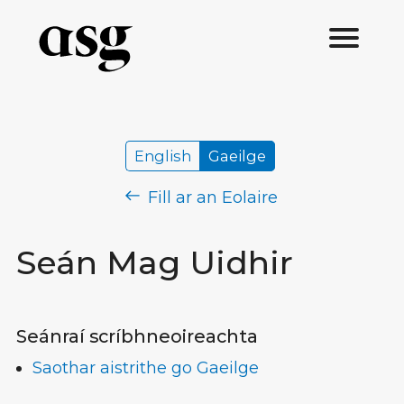
English
Gaeilge
Fill ar an Eolaire
Seán Mag Uidhir
Seánraí scríbhneoireachta
Saothar aistrithe go Gaeilge