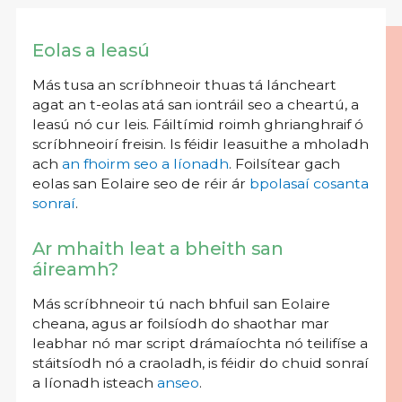
Eolas a leasú
Más tusa an scríbhneoir thuas tá láncheart
agat an t-eolas atá san iontráil seo a cheartú, a
leasú nó cur leis. Fáiltímid roimh ghrianghraif ó
scríbhneoirí freisin. Is féidir leasuithe a mholadh
ach
an fhoirm seo a líonadh
. Foilsítear gach
eolas san Eolaire seo de réir ár
bpolasaí cosanta
sonraí
.
Ar mhaith leat a bheith san
áireamh?
Más scríbhneoir tú nach bhfuil san Eolaire
cheana, agus ar foilsíodh do shaothar mar
leabhar nó mar script drámaíochta nó teilifíse a
stáitsíodh nó a craoladh, is féidir do chuid sonraí
a líonadh isteach
anseo
.