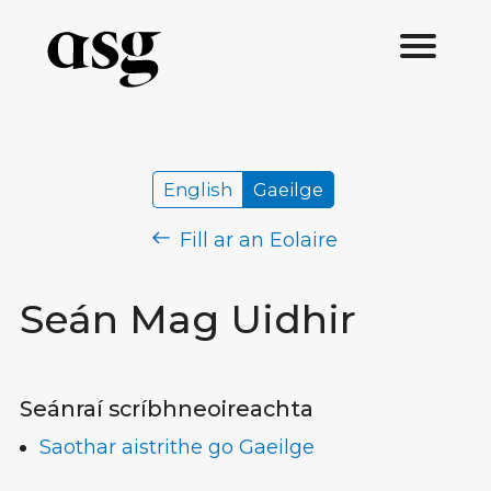
English
Gaeilge
Fill ar an Eolaire
Seán Mag Uidhir
Seánraí scríbhneoireachta
Saothar aistrithe go Gaeilge