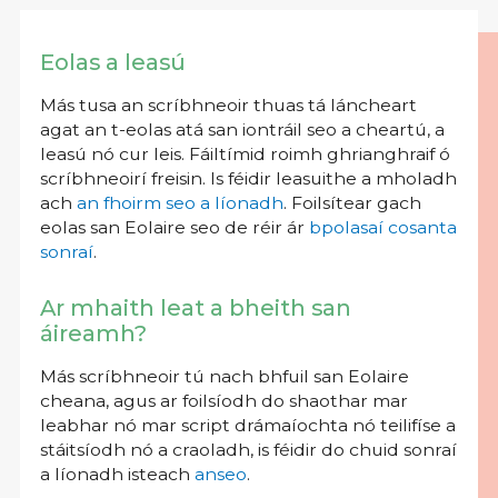
Eolas a leasú
Más tusa an scríbhneoir thuas tá láncheart
agat an t-eolas atá san iontráil seo a cheartú, a
leasú nó cur leis. Fáiltímid roimh ghrianghraif ó
scríbhneoirí freisin. Is féidir leasuithe a mholadh
ach
an fhoirm seo a líonadh
. Foilsítear gach
eolas san Eolaire seo de réir ár
bpolasaí cosanta
sonraí
.
Ar mhaith leat a bheith san
áireamh?
Más scríbhneoir tú nach bhfuil san Eolaire
cheana, agus ar foilsíodh do shaothar mar
leabhar nó mar script drámaíochta nó teilifíse a
stáitsíodh nó a craoladh, is féidir do chuid sonraí
a líonadh isteach
anseo
.