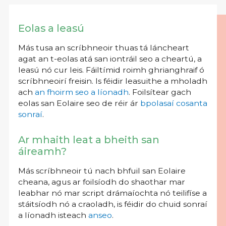
Eolas a leasú
Más tusa an scríbhneoir thuas tá láncheart
agat an t-eolas atá san iontráil seo a cheartú, a
leasú nó cur leis. Fáiltímid roimh ghrianghraif ó
scríbhneoirí freisin. Is féidir leasuithe a mholadh
ach
an fhoirm seo a líonadh
. Foilsítear gach
eolas san Eolaire seo de réir ár
bpolasaí cosanta
sonraí
.
Ar mhaith leat a bheith san
áireamh?
Más scríbhneoir tú nach bhfuil san Eolaire
cheana, agus ar foilsíodh do shaothar mar
leabhar nó mar script drámaíochta nó teilifíse a
stáitsíodh nó a craoladh, is féidir do chuid sonraí
a líonadh isteach
anseo
.