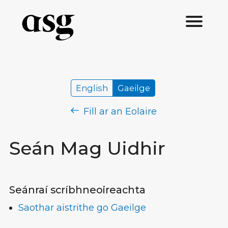
English
Gaeilge
Fill ar an Eolaire
Seán Mag Uidhir
Seánraí scríbhneoireachta
Saothar aistrithe go Gaeilge