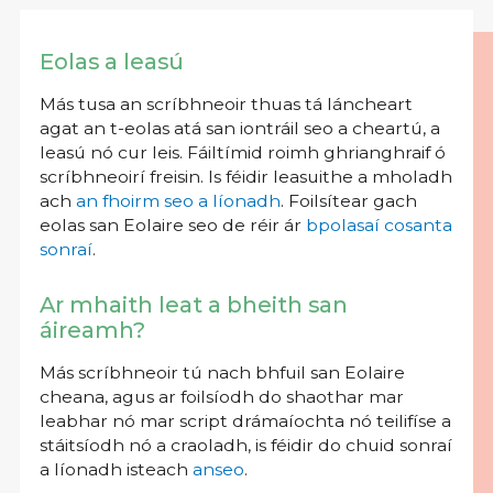
Eolas a leasú
Más tusa an scríbhneoir thuas tá láncheart
agat an t-eolas atá san iontráil seo a cheartú, a
leasú nó cur leis. Fáiltímid roimh ghrianghraif ó
scríbhneoirí freisin. Is féidir leasuithe a mholadh
ach
an fhoirm seo a líonadh
. Foilsítear gach
eolas san Eolaire seo de réir ár
bpolasaí cosanta
sonraí
.
Ar mhaith leat a bheith san
áireamh?
Más scríbhneoir tú nach bhfuil san Eolaire
cheana, agus ar foilsíodh do shaothar mar
leabhar nó mar script drámaíochta nó teilifíse a
stáitsíodh nó a craoladh, is féidir do chuid sonraí
a líonadh isteach
anseo
.