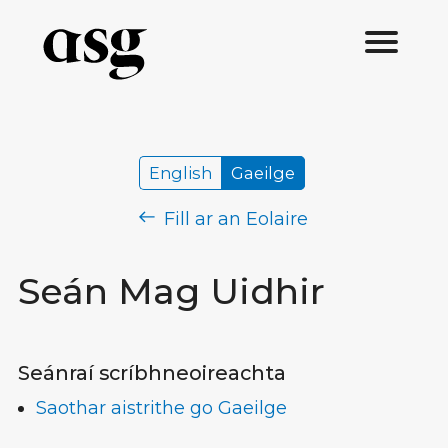
English
Gaeilge
Fill ar an Eolaire
Seán Mag Uidhir
Seánraí scríbhneoireachta
Saothar aistrithe go Gaeilge