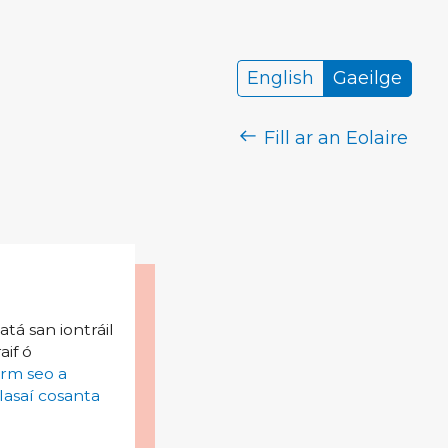
English
Gaeilge
Fill ar an Eolaire
tá san iontráil
aif ó
irm seo a
lasaí cosanta