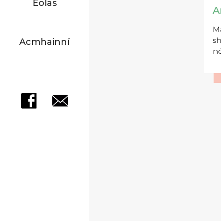
Eolas
A
Má
sh
Acmhainní
nó