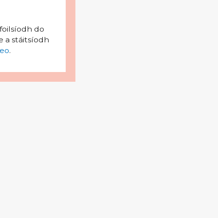
foilsíodh do
 a stáitsíodh
eo
.