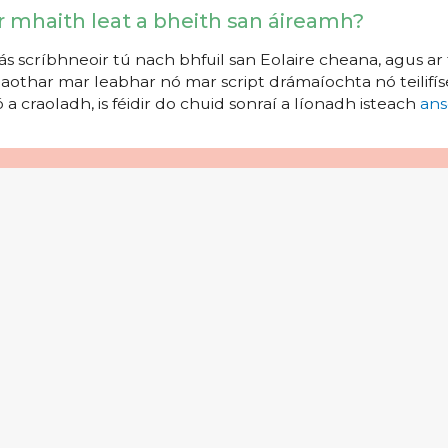
r mhaith leat a bheith san áireamh?
s scríbhneoir tú nach bhfuil san Eolaire cheana, agus ar 
aothar mar leabhar nó mar script drámaíochta nó teilifíse
 a craoladh, is féidir do chuid sonraí a líonadh isteach
ans