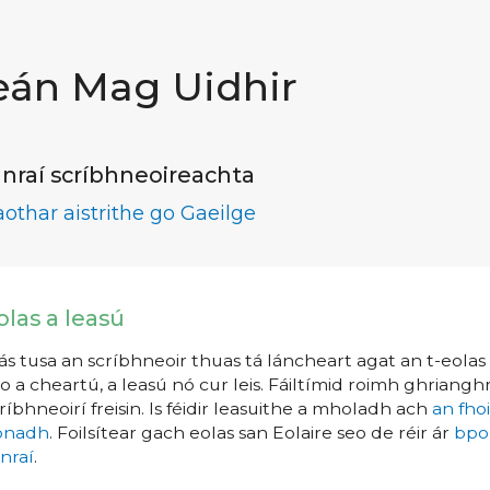
eán Mag Uidhir
nraí scríbhneoireachta
aothar aistrithe go Gaeilge
olas a leasú
s tusa an scríbhneoir thuas tá láncheart agat an t-eolas a
o a cheartú, a leasú nó cur leis. Fáiltímid roimh ghrianghr
ríbhneoirí freisin. Is féidir leasuithe a mholadh ach
an fho
íonadh
. Foilsítear gach eolas san Eolaire seo de réir ár
bpo
nraí
.