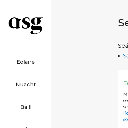
S
Seá
S
Eolaire
E
Nuacht
Má
se
Baill
sc
l
so