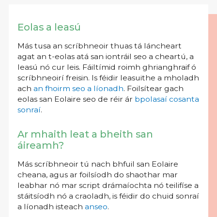
Eolas a leasú
Más tusa an scríbhneoir thuas tá láncheart
agat an t-eolas atá san iontráil seo a cheartú, a
leasú nó cur leis. Fáiltímid roimh ghrianghraif ó
scríbhneoirí freisin. Is féidir leasuithe a mholadh
ach
an fhoirm seo a líonadh
. Foilsítear gach
eolas san Eolaire seo de réir ár
bpolasaí cosanta
sonraí
.
Ar mhaith leat a bheith san
áireamh?
Más scríbhneoir tú nach bhfuil san Eolaire
cheana, agus ar foilsíodh do shaothar mar
leabhar nó mar script drámaíochta nó teilifíse a
stáitsíodh nó a craoladh, is féidir do chuid sonraí
a líonadh isteach
anseo
.