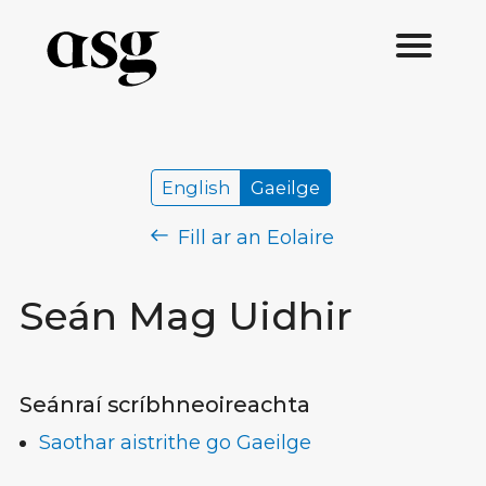
English
Gaeilge
Fill ar an Eolaire
Seán Mag Uidhir
Seánraí scríbhneoireachta
Saothar aistrithe go Gaeilge