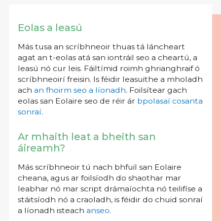
Eolas a leasú
Más tusa an scríbhneoir thuas tá láncheart
agat an t-eolas atá san iontráil seo a cheartú, a
leasú nó cur leis. Fáiltímid roimh ghrianghraif ó
scríbhneoirí freisin. Is féidir leasuithe a mholadh
ach
an fhoirm seo a líonadh
. Foilsítear gach
eolas san Eolaire seo de réir ár
bpolasaí cosanta
sonraí
.
Ar mhaith leat a bheith san
áireamh?
Más scríbhneoir tú nach bhfuil san Eolaire
cheana, agus ar foilsíodh do shaothar mar
leabhar nó mar script drámaíochta nó teilifíse a
stáitsíodh nó a craoladh, is féidir do chuid sonraí
a líonadh isteach
anseo
.