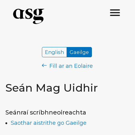
English
Gaeilge
Fill ar an Eolaire
Seán Mag Uidhir
Seánraí scríbhneoireachta
Saothar aistrithe go Gaeilge